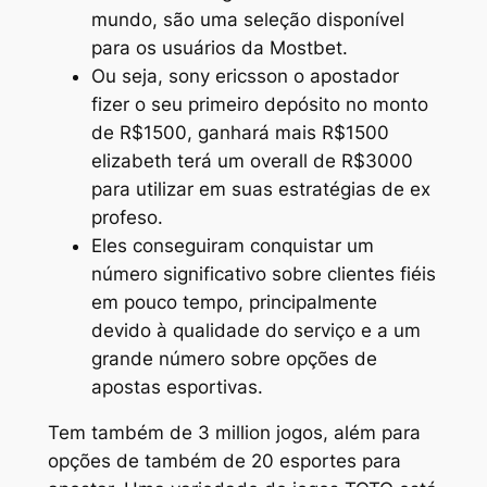
mundo, são uma seleção disponível
para os usuários da Mostbet.
Ou seja, sony ericsson o apostador
fizer o seu primeiro depósito no monto
de R$1500, ganhará mais R$1500
elizabeth terá um overall de R$3000
para utilizar em suas estratégias de ex
profeso.
Eles conseguiram conquistar um
número significativo sobre clientes fiéis
em pouco tempo, principalmente
devido à qualidade do serviço e a um
grande número sobre opções de
apostas esportivas.
Tem também de 3 million jogos, além para
opções de também de 20 esportes para