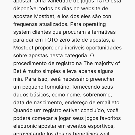
apostar. Uma variedade de jogos TOTO está
disponível todos os dias no website de
apostas Mostbet, e los dos eles são con
frequenza atualizados. Para operating
system clientes que procuram alternativas
para dar em TOTO zero site de apostas, a
Mostbet proporciona incríveis oportunidades
sobre apostas nesta categoria. O
procedimento de registro na The majority of
Bet é muito simples e leva apenas alguns
min. Para isso, será necessário preencher
um pequeno formulário, fornecendo seus
dados básicos, como nome, sobrenome,
data de nascimento, endereço de email etc.
Quando um registro estiver concluído, você
poderá começar a jogar seus jogos favoritos
electronic apostar em eventos esportivos,
aproveitando los dos os benefícios weil