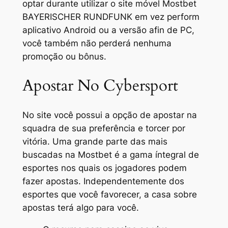
optar durante utilizar o site móvel Mostbet
BAYERISCHER RUNDFUNK em vez perform
aplicativo Android ou a versão afin de PC,
você também não perderá nenhuma
promoção ou bônus.
Apostar No Cybersport
No site você possui a opção de apostar na
squadra de sua preferência e torcer por
vitória. Uma grande parte das mais
buscadas na Mostbet é a gama íntegral de
esportes nos quais os jogadores podem
fazer apostas. Independentemente dos
esportes que você favorecer, a casa sobre
apostas terá algo para você.