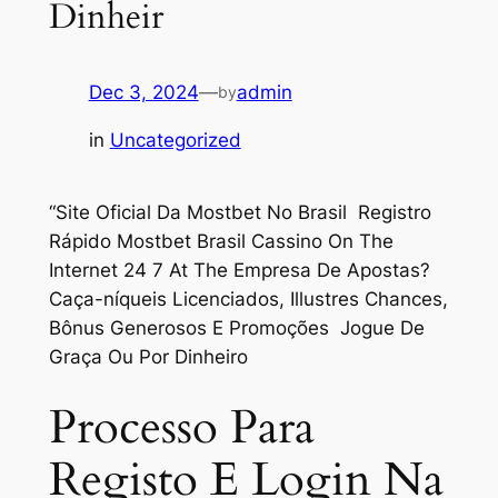
Dinheir
Dec 3, 2024
—
admin
by
in
Uncategorized
“Site Oficial Da Mostbet No Brasil ️ Registro
Rápido Mostbet Brasil Cassino On The
Internet 24 7 At The Empresa De Apostas?
Caça-níqueis Licenciados, Illustres Chances,
Bônus Generosos E Promoções ️ Jogue De
Graça Ou Por Dinheiro
Processo Para
Registo E Login Na