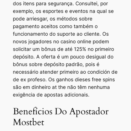
dos itens para segurança. Consultei, por
exemplo, os esportes e eventos na qual se
pode arriesgar, os métodos sobre
pagamento aceitos como também o
funcionamento do suporte ao cliente. Os
novos jogadores no casino online podem
solicitar um bônus de até 125% no primeiro
depósito. A oferta é um pouco desigual do
bônus sobre depósito padrão, pois é
necessário atender primeiro ao condición de
de ex profeso. Os ganhos dieses free spins
são em dinheiro at the não têm nenhuma
exigência de apostas adicionais.
Benefícios Do Apostador
Mostbet