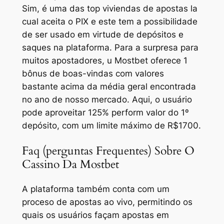
Sim, é uma das top viviendas de apostas la
cual aceita o PIX e este tem a possibilidade
de ser usado em virtude de depósitos e
saques na plataforma. Para a surpresa para
muitos apostadores, u Mostbet oferece 1
bônus de boas-vindas com valores
bastante acima da média geral encontrada
no ano de nosso mercado. Aqui, o usuário
pode aproveitar 125% perform valor do 1º
depósito, com um limite máximo de R$1700.
Faq (perguntas Frequentes) Sobre O
Cassino Da Mostbet
A plataforma também conta com um
proceso de apostas ao vivo, permitindo os
quais os usuários façam apostas em