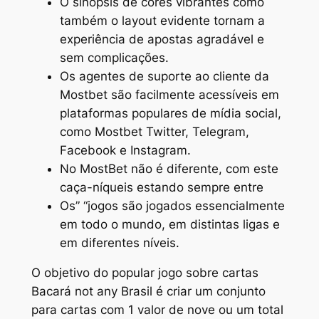
O sinopsis de cores vibrantes como
também o layout evidente tornam a
experiência de apostas agradável e
sem complicações.
Os agentes de suporte ao cliente da
Mostbet são facilmente acessíveis em
plataformas populares de mídia social,
como Mostbet Twitter, Telegram,
Facebook e Instagram.
No MostBet não é diferente, com este
caça-níqueis estando sempre entre
Os” “jogos são jogados essencialmente
em todo o mundo, em distintas ligas e
em diferentes níveis.
O objetivo do popular jogo sobre cartas
Bacará not any Brasil é criar um conjunto
para cartas com 1 valor de nove ou um total