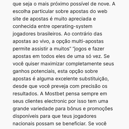
que seja o mais próximo possível de nove. A
escolha particular sobre apostas do web
site de apostas é muito apreciada e
conhecida entre operating-system
jogadores brasileiros. Ao contrário das
apostas ao vivo, a opção multi-apostas
permite assistir a muitos” “jogos e fazer
apostas em todos eles de uma só vez. Se
você quiser maximizar completamente seus
ganhos potenciais, esta opção sobre
apostas é alguma excelente substituição,
desde que você preveja com precisão os
resultados. A Mostbet pensa sempre em
seus clientes electronic por isso tem uma
grande variedade para bônus e promoções
disponíveis para que teus jogadores
nacionais possam se beneficiar. Se você