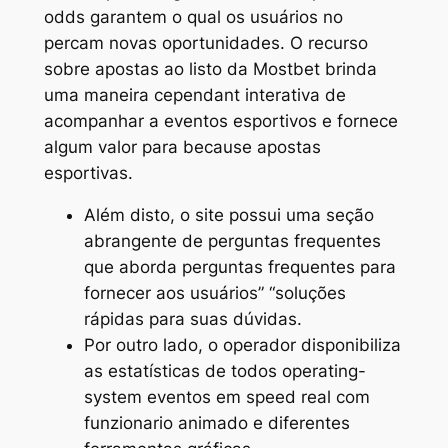
odds garantem o qual os usuários no
percam novas oportunidades. O recurso
sobre apostas ao listo da Mostbet brinda
uma maneira cependant interativa de
acompanhar a eventos esportivos e fornece
algum valor para because apostas
esportivas.
Além disto, o site possui uma seção
abrangente de perguntas frequentes
que aborda perguntas frequentes para
fornecer aos usuários” “soluções
rápidas para suas dúvidas.
Por outro lado, o operador disponibiliza
as estatísticas de todos operating-
system eventos em speed real com
funzionario animado e diferentes