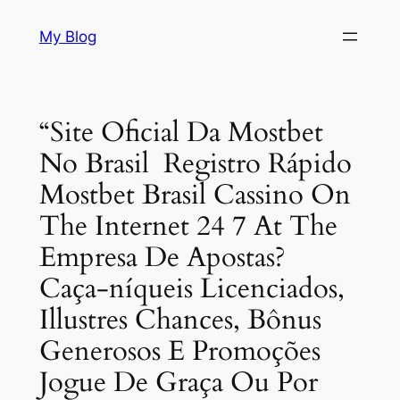
Skip
My Blog
to
content
“Site Oficial Da Mostbet
No Brasil ️ Registro Rápido
Mostbet Brasil Cassino On
The Internet 24 7 At The
Empresa De Apostas?
Caça-níqueis Licenciados,
Illustres Chances, Bônus
Generosos E Promoções ️
Jogue De Graça Ou Por