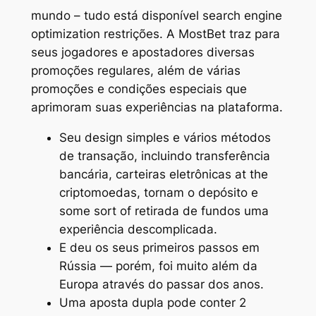
mundo – tudo está disponível search engine
optimization restrições. A MostBet traz para
seus jogadores e apostadores diversas
promoções regulares, além de várias
promoções e condições especiais que
aprimoram suas experiências na plataforma.
Seu design simples e vários métodos
de transação, incluindo transferência
bancária, carteiras eletrônicas at the
criptomoedas, tornam o depósito e
some sort of retirada de fundos uma
experiência descomplicada.
E deu os seus primeiros passos em
Rússia — porém, foi muito além da
Europa através do passar dos anos.
Uma aposta dupla pode conter 2