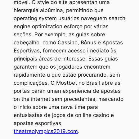
móvel. O style do site apresentan uma
hierarquia albúmina, permitindo que
operating system usuários naveguem search
engine optimization esforço por várias
seções. Por exemplo, as guias sobre
cabeçalho, como Cassino, Bônus e Apostas
Esportivas, fornecem acesso imediato às
principais áreas de interesse. Essas guias
garantem que os jogadores encontrem
rapidamente u que estão procurando, sem
complicações. O Mostbet no Brasil abre as
portas paran uman experiência de apostas
on the internet sem precedentes, marcando
o início sobre uma nova time para
entusiastas de jogos de on line casino e
apostas esportivas
theatreolympics2019.com
.