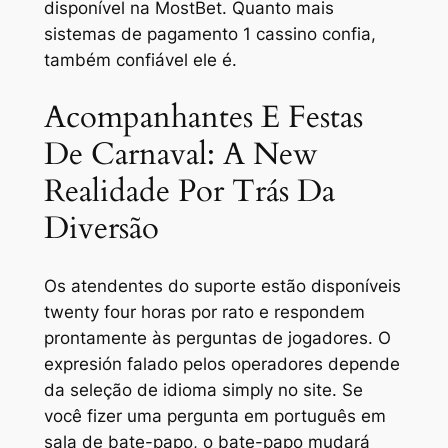
disponível na MostBet. Quanto mais
sistemas de pagamento 1 cassino confia,
também confiável ele é.
Acompanhantes E Festas
De Carnaval: A New
Realidade Por Trás Da
Diversão
Os atendentes do suporte estão disponíveis
twenty four horas por rato e respondem
prontamente às perguntas de jogadores. O
expresión falado pelos operadores depende
da seleção de idioma simply no site. Se
você fizer uma pergunta em português em
sala de bate-papo, o bate-papo mudará