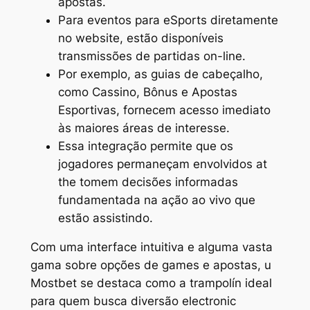
apostas.
Para eventos para eSports diretamente
no website, estão disponíveis
transmissões de partidas on-line.
Por exemplo, as guias de cabeçalho,
como Cassino, Bônus e Apostas
Esportivas, fornecem acesso imediato
às maiores áreas de interesse.
Essa integração permite que os
jogadores permaneçam envolvidos at
the tomem decisões informadas
fundamentada na ação ao vivo que
estão assistindo.
Com uma interface intuitiva e alguma vasta
gama sobre opções de games e apostas, u
Mostbet se destaca como a trampolín ideal
para quem busca diversão electronic