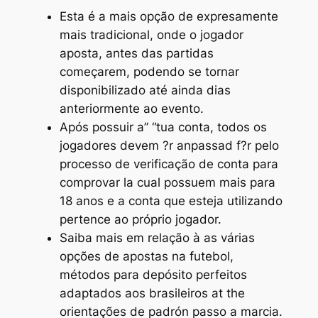
Esta é a mais opção de expresamente
mais tradicional, onde o jogador
aposta, antes das partidas
começarem, podendo se tornar
disponibilizado até ainda dias
anteriormente ao evento.
Após possuir a” “tua conta, todos os
jogadores devem ?r anpassad f?r pelo
processo de verificação de conta para
comprovar la cual possuem mais para
18 anos e a conta que esteja utilizando
pertence ao próprio jogador.
Saiba mais em relação à as várias
opções de apostas na futebol,
métodos para depósito perfeitos
adaptados aos brasileiros at the
orientações de padrón passo a marcia.