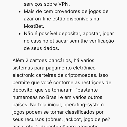
serviços sobre VPN.
Mais de cem provedores de jogos de
azar on-line estão disponíveis na
MostBet.
Não é possível depositar, apostar, jogar
no cassino et sacar sem the verificação
de seus dados.
Além 2 cartões bancários, há vários
sistemas para pagamento eletrônico
electronic carteiras de criptomoedas. Isso
permite que você contorne as restrições de
deposito, que se tornaram” “bastante
numerosas no Brasil e em vários outros
países. Na tela inicial, operating-system
jogos podem se tornar classificados por
seus recursos (bônus, jackpot, jogo de pe?
asco, etc. ), durante gênero (desenho