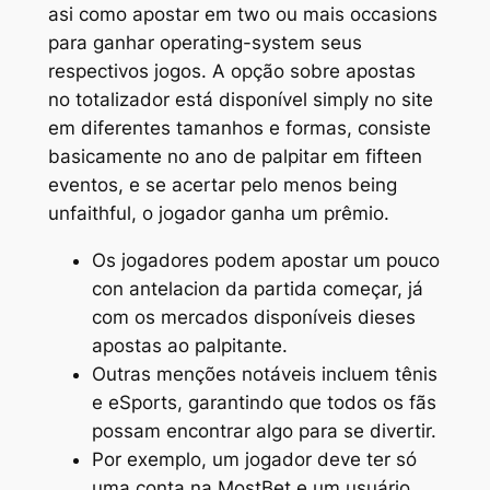
asi como apostar em two ou mais occasions
para ganhar operating-system seus
respectivos jogos. A opção sobre apostas
no totalizador está disponível simply no site
em diferentes tamanhos e formas, consiste
basicamente no ano de palpitar em fifteen
eventos, e se acertar pelo menos being
unfaithful, o jogador ganha um prêmio.
Os jogadores podem apostar um pouco
con antelacion da partida começar, já
com os mercados disponíveis dieses
apostas ao palpitante.
Outras menções notáveis incluem tênis
e eSports, garantindo que todos os fãs
possam encontrar algo para se divertir.
Por exemplo, um jogador deve ter só
uma conta na MostBet e um usuário