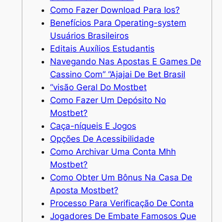
Como Fazer Download Para Ios?
Benefícios Para Operating-system
Usuários Brasileiros
Editais Auxílios Estudantis
Navegando Nas Apostas E Games De
Cassino Com” “Ajajai De Bet Brasil
“visão Geral Do Mostbet
Como Fazer Um Depósito No
Mostbet?
Caça-níqueis E Jogos
Opções De Acessibilidade
Como Archivar Uma Conta Mhh
Mostbet?
Como Obter Um Bônus Na Casa De
Aposta Mostbet?
Processo Para Verificação De Conta
Jogadores De Embate Famosos Que