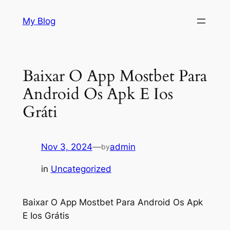
Skip
My Blog
to
content
Baixar O App Mostbet Para
Android Os Apk E Ios
Gráti
Nov 3, 2024
—
admin
by
in
Uncategorized
Baixar O App Mostbet Para Android Os Apk
E Ios Grátis