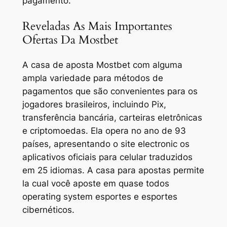
pagamento.
Reveladas As Mais Importantes
Ofertas Da Mostbet
A casa de aposta Mostbet com alguma
ampla variedade para métodos de
pagamentos que são convenientes para os
jogadores brasileiros, incluindo Pix,
transferência bancária, carteiras eletrônicas
e criptomoedas. Ela opera no ano de 93
países, apresentando o site electronic os
aplicativos oficiais para celular traduzidos
em 25 idiomas. A casa para apostas permite
la cual você aposte em quase todos
operating system esportes e esportes
cibernéticos.