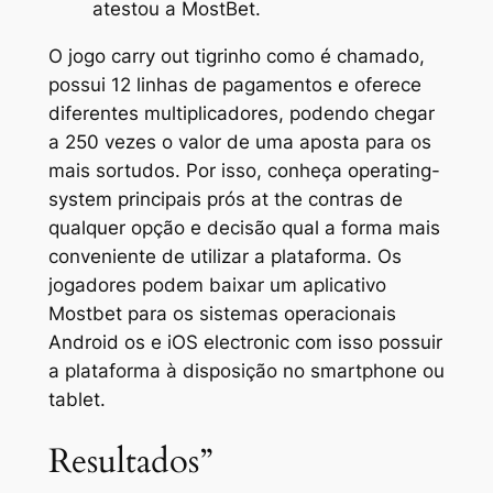
atestou a MostBet.
O jogo carry out tigrinho como é chamado,
possui 12 linhas de pagamentos e oferece
diferentes multiplicadores, podendo chegar
a 250 vezes o valor de uma aposta para os
mais sortudos. Por isso, conheça operating-
system principais prós at the contras de
qualquer opção e decisão qual a forma mais
conveniente de utilizar a plataforma. Os
jogadores podem baixar um aplicativo
Mostbet para os sistemas operacionais
Android os e iOS electronic com isso possuir
a plataforma à disposição no smartphone ou
tablet.
Resultados”