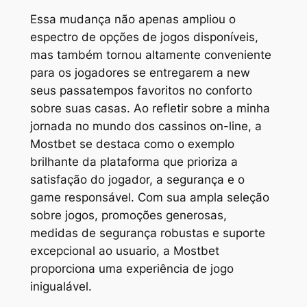
Essa mudança não apenas ampliou o
espectro de opções de jogos disponíveis,
mas também tornou altamente conveniente
para os jogadores se entregarem a new
seus passatempos favoritos no conforto
sobre suas casas. Ao refletir sobre a minha
jornada no mundo dos cassinos on-line, a
Mostbet se destaca como o exemplo
brilhante da plataforma que prioriza a
satisfação do jogador, a segurança e o
game responsável. Com sua ampla seleção
sobre jogos, promoções generosas,
medidas de segurança robustas e suporte
excepcional ao usuario, a Mostbet
proporciona uma experiência de jogo
inigualável.