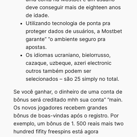
deve conseguir mais de eighteen anos
de idade.
Utilizando tecnologia de ponta pra
proteger dados de usuários, a Mostbet
garante” “o ambiente seguro pra
apostas.
Os idiomas ucraniano, bielorrusso,
cazaque, uzbeque, azeri electronic
outros também podem ser
selecionados – são 25 simply no total.
Se você ganhar, o dinheiro de uma conta de
bônus será creditado mhh sua conta” “main.
Os novos jogadores recebem grandes
bônus de boas-vindas após o registro. Por
exemplo, um bônus de 1. 500 reais mais two
hundred fifity freespins está agora