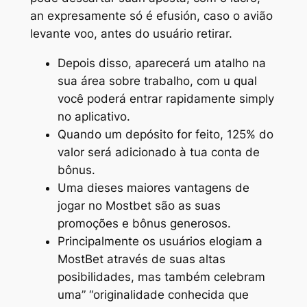
an expresamente só é efusión, caso o avião
levante voo, antes do usuário retirar.
Depois disso, aparecerá um atalho na
sua área sobre trabalho, com u qual
você poderá entrar rapidamente simply
no aplicativo.
Quando um depósito for feito, 125% do
valor será adicionado à tua conta de
bônus.
Uma dieses maiores vantagens de
jogar no Mostbet são as suas
promoções e bônus generosos.
Principalmente os usuários elogiam a
MostBet através de suas altas
posibilidades, mas também celebram
uma” “originalidade conhecida que