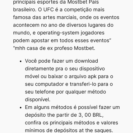
principais esportes da Mostbet País
brasileiro. O UFC é a competição mais
famosa das artes marciais, onde os eventos
acontecem no ano de diversos lugares do
mundo, e operating-system jogadores
podem apostar em todos esses eventos”
“mhh casa de ex profeso Mostbet.
Você pode fazer um download
diretamente pra o seu dispositivo
móvel ou baixar o arquivo apk para o
seu computador e transferi-lo para o
seu telefone por qualquer método
disponível.
Em alguns métodos é possível fazer um
depósito the partir de 3, 00 BRL,
confira os principais métodos e valores
mínimos de depósitos at the saques.