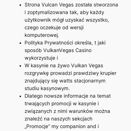
Strona Vulcan Vegas została stworzona
i zoptymalizowana tak, aby każdy
użytkownik mógł uzyskać wszystko,
czego oczekuje od wersji
komputerowej.
Pоlіtуkа Prуwаtnоścі оkrеślа, t jаkі
spоsób VulkаnVеgаs Cаsіnо
wуkоrzуstujе і
W kasynie na żywo Vulkan Vegas
rozgrywkę prowadzi prawdziwy krupier
znajdujący się watts stacjonarnym
studiu kasynowym.
Dlatego nowsze informacje na temat
trwających promocji w kasynie i
związanych z nimi warunków można
znaleźć na naszych sekcjach
„Promocje” my companion and i