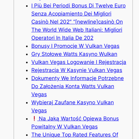
I Più Bei Periodi Bonus Di Twelve Euro
Senza Acopiamiento Dei Migliori
Casinò Nel 202″ “[newline]casinò On
The World Wide Web Italiani: Migliori
Operatori In Italia De 202
Bonusy I Promocje W Vulkan Vegas
Gry Stołowe Watts Kasyno Wulkan
Vulkan Vegas Logowanie I Rejestracja
Rejestracja W Kasynie Vulkan Vegas
Dokumenty We Informacje Potrzebne
Do Założenia Konta Watts Vulkan
Vegas
Wybieraj Zaufane Kasyno Vulkan
Vegas
Na Jaką Wartość Opiewa Bonus
Powitalny W Vulkan Vegas
The Unique Top Rated Features Of