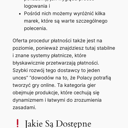
lоgоwаnіа і
Pośród nich możemy wyróżnić kilka
marek, które są warte szczególnego
polecenia.
Oferta procedur płatności także jest na
poziomie, ponieważ znajdziesz tutaj stabilne
i znane systemy płatnicze, które
błyskawicznie przetwarzają płatności.
Szybki rozwój tego dostawcy to jeden
unces” “dowodów na to, że Polacy potrafią
tworzyć gry online. Ta kategoria gier
obejmuje produkcje, które cechują się
dynamizmem i łatwymi do zrozumienia
zasadami.
Jakie Są Dostępne