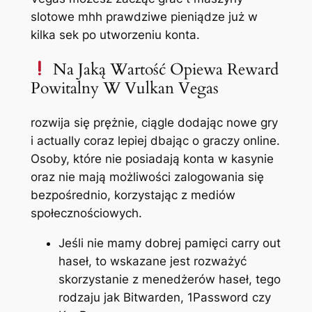
slotowe mhh prawdziwe pieniądze już w
kilka sek po utworzeniu konta.
Na Jaką Wartość Opiewa Reward
Powitalny W Vulkan Vegas
rozwija się prężnie, ciągle dodając nowe gry
i actually coraz lepiej dbając o graczy online.
Osoby, które nie posiadają konta w kasynie
oraz nie mają możliwości zalogowania się
bezpośrednio, korzystając z mediów
społecznościowych.
Jeśli nie mamy dobrej pamięci carry out
haseł, to wskazane jest rozważyć
skorzystanie z menedżerów haseł, tego
rodzaju jak Bitwarden, 1Password czy