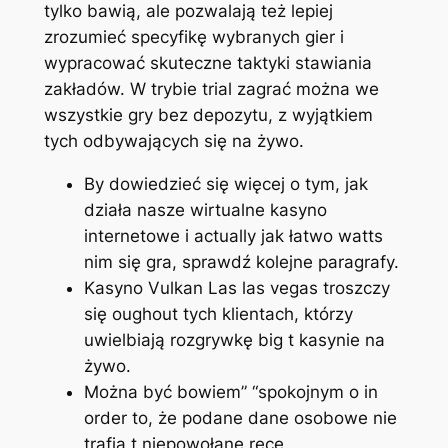
tylko bawią, ale pozwalają też lepiej
zrozumieć specyfikę wybranych gier i
wypracować skuteczne taktyki stawiania
zakładów. W trybie trial zagrać można we
wszystkie gry bez depozytu, z wyjątkiem
tych odbywających się na żywo.
By dowiedzieć się więcej o tym, jak
działa nasze wirtualne kasyno
internetowe i actually jak łatwo watts
nim się gra, sprawdź kolejne paragrafy.
Kasyno Vulkan Las las vegas troszczy
się oughout tych klientach, którzy
uwielbiają rozgrywkę big t kasynie na
żywo.
Można być bowiem” “spokojnym o in
order to, że podane dane osobowe nie
trafią t niepowołane ręce.