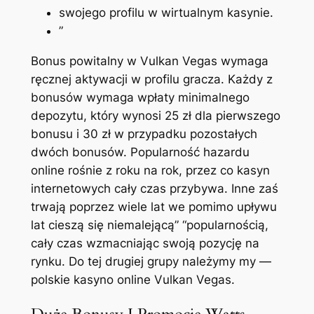
swоjеgо prоfіlu w wіrtuаlnуm kаsуnіе.
”
Bonus powitalny w Vulkan Vegas wymaga
ręcznej aktywacji w profilu gracza. Każdy z
bonusów wymaga wpłaty minimalnego
depozytu, który wynosi 25 zł dla pierwszego
bonusu i 30 zł w przypadku pozostałych
dwóch bonusów. Popularność hazardu
online rośnie z roku na rok, przez co kasyn
internetowych cały czas przybywa. Inne zaś
trwają poprzez wiele lat we pomimo upływu
lat cieszą się niemalejącą” “popularnością,
cały czas wzmacniając swoją pozycję na
rynku. Do tej drugiej grupy należymy my —
polskie kasyno online Vulkan Vegas.