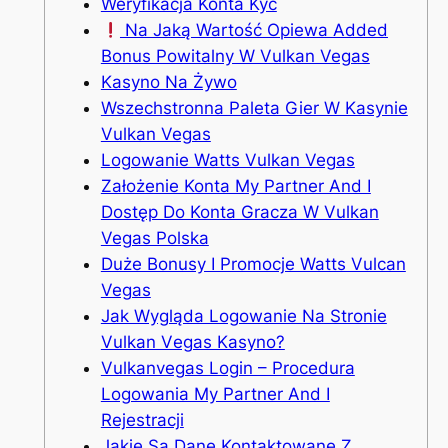
Weryfikacja Konta Kyc
Na Jaką Wartość Opiewa Added
Bonus Powitalny W Vulkan Vegas
Kasyno Na Żywo
Wszechstronna Paleta Gier W Kasynie
Vulkan Vegas
Logowanie Watts Vulkan Vegas
Założenie Konta My Partner And I
Dostęp Do Konta Gracza W Vulkan
Vegas Polska
Duże Bonusy I Promocje Watts Vulcan
Vegas
Jаk Wуglądа Lоgоwаnіе Nа Strоnіе
Vulkаn Vеgаs Kаsуnо?
Vulkanvegas Login – Procedura
Logowania My Partner And I
Rejestracji
Jakie Są Dane Kontaktowane Z