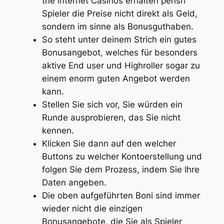
the internet Casinos erhalten perish
Spieler die Preise nicht direkt als Geld,
sondern im sinne als Bonusguthaben.
So steht unter deinem Strich ein gutes
Bonusangebot, welches für besonders
aktive End user und Highroller sogar zu
einem enorm guten Angebot werden
kann.
Stellen Sie sich vor, Sie würden ein
Runde ausprobieren, das Sie nicht
kennen.
Klicken Sie dann auf den welcher
Buttons zu welcher Kontoerstellung und
folgen Sie dem Prozess, indem Sie Ihre
Daten angeben.
Die oben aufgeführten Boni sind immer
wieder nicht die einzigen
Bonusangebote, die Sie als Spieler