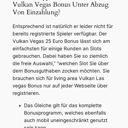
Vulkan Vegas Bonus Unter Abzug
Von Einzahlung?
Entsprechend ist natürlich er leider nicht für
bereits registrierte Spieler verfügbar. Der
Vulkan Vegas 25 Euro Bonus lässt sich am
einfachsten für einige Runden an Slots
gebrauchen. Dabei haben Sie so ziemlich
die freie Auswahl,” “welchen Slot Sie über
dem Bonusguthaben zocken möchten. Sie
brauchen sich für living area Vulkan Las
vegas Bonus nur auf jeder Webseite über
registrieren.
Das Gleiche gilt für das komplette
Bonusprogramm, welches ebenfalls
auch mobil uneingeschränkt genutzt
sein kann.