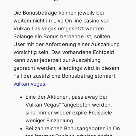
Die Bonusbeträge können jeweils bei
weitem nicht im Live On line casino von
Vulkan Las vegas umgesetzt werden.
Solange ein Bonus beroende ist, sollten
User mit der Anforderung einer Auszahlung
vorsichtig sein. Das vorhandene Echtgeld
kann zwar jederzeit zur Auszahlung
gebracht werden, allerdings wird in diesem
Fall der zusätzliche Bonusbetrag storniert
vulkan vegas
.
Eine der Aktionen, pass away bei
Vulkan Vegas” “angeboten werden,
sind immer wieder expire Freispiele
weniger Einzahlung.
Bei zahlreichen Bonusangeboten in On