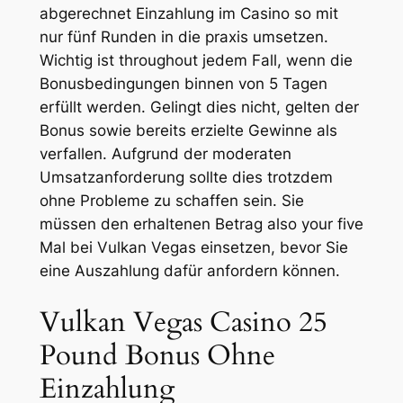
abgerechnet Einzahlung im Casino so mit
nur fünf Runden in die praxis umsetzen.
Wichtig ist throughout jedem Fall, wenn die
Bonusbedingungen binnen von 5 Tagen
erfüllt werden. Gelingt dies nicht, gelten der
Bonus sowie bereits erzielte Gewinne als
verfallen. Aufgrund der moderaten
Umsatzanforderung sollte dies trotzdem
ohne Probleme zu schaffen sein. Sie
müssen den erhaltenen Betrag also your five
Mal bei Vulkan Vegas einsetzen, bevor Sie
eine Auszahlung dafür anfordern können.
Vulkan Vegas Casino 25
Pound Bonus Ohne
Einzahlung