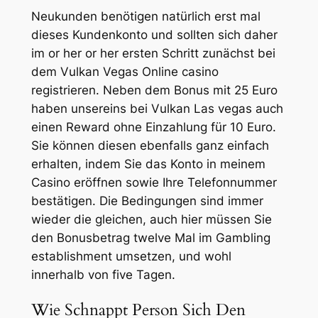
Neukunden benötigen natürlich erst mal
dieses Kundenkonto und sollten sich daher
im or her or her ersten Schritt zunächst bei
dem Vulkan Vegas Online casino
registrieren. Neben dem Bonus mit 25 Euro
haben unsereins bei Vulkan Las vegas auch
einen Reward ohne Einzahlung für 10 Euro.
Sie können diesen ebenfalls ganz einfach
erhalten, indem Sie das Konto in meinem
Casino eröffnen sowie Ihre Telefonnummer
bestätigen. Die Bedingungen sind immer
wieder die gleichen, auch hier müssen Sie
den Bonusbetrag twelve Mal im Gambling
establishment umsetzen, und wohl
innerhalb von five Tagen.
Wie Schnappt Person Sich Den