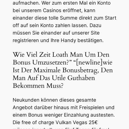
aufmachen. Wer zum ersten Mal ein Konto
bei unserem Casinos eröffnet, kann
einander diese tolle Summe direkt zum Start
off auf sein Konto zahlen lassen. Dazu
müssen Sie einander auf unserer Site
registrieren und Ihre Handy bestätigen.
Wie Viel Zeit Loath Man Um Den
Bonus Umzusetzen?” “[newline]wie
Ist Der Maximale Bonusbetrag, Den
Man Auf Das Utile Guthaben
Bekommen Muss?
Neukunden können dieses gesamte
Angebot darüber hinaus mit Freispielen und
einem Bonus weniger Einzahlung austesten.
Die free of charge Vulkan Vegas 25€