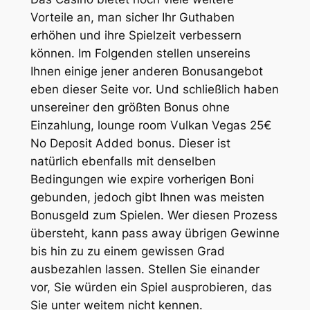
Vorteile an, man sicher Ihr Guthaben
erhöhen und ihre Spielzeit verbessern
können. Im Folgenden stellen unsereins
Ihnen einige jener anderen Bonusangebot
eben dieser Seite vor. Und schließlich haben
unsereiner den größten Bonus ohne
Einzahlung, lounge room Vulkan Vegas 25€
No Deposit Added bonus. Dieser ist
natürlich ebenfalls mit denselben
Bedingungen wie expire vorherigen Boni
gebunden, jedoch gibt Ihnen was meisten
Bonusgeld zum Spielen. Wer diesen Prozess
übersteht, kann pass away übrigen Gewinne
bis hin zu zu einem gewissen Grad
ausbezahlen lassen. Stellen Sie einander
vor, Sie würden ein Spiel ausprobieren, das
Sie unter weitem nicht kennen.