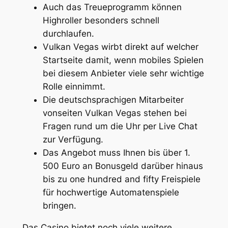
Auch das Treueprogramm können
Highroller besonders schnell
durchlaufen.
Vulkan Vegas wirbt direkt auf welcher
Startseite damit, wenn mobiles Spielen
bei diesem Anbieter viele sehr wichtige
Rolle einnimmt.
Die deutschsprachigen Mitarbeiter
vonseiten Vulkan Vegas stehen bei
Fragen rund um die Uhr per Live Chat
zur Verfügung.
Das Angebot muss Ihnen bis über 1.
500 Euro an Bonusgeld darüber hinaus
bis zu one hundred and fifty Freispiele
für hochwertige Automatenspiele
bringen.
Das Casino bietet noch viele weitere