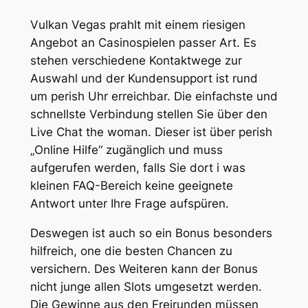
Vulkan Vegas prahlt mit einem riesigen
Angebot an Casinospielen passer Art. Es
stehen verschiedene Kontaktwege zur
Auswahl und der Kundensupport ist rund
um perish Uhr erreichbar. Die einfachste und
schnellste Verbindung stellen Sie über den
Live Chat the woman. Dieser ist über perish
„Online Hilfe“ zugänglich und muss
aufgerufen werden, falls Sie dort i was
kleinen FAQ-Bereich keine geeignete
Antwort unter Ihre Frage aufspüren.
Deswegen ist auch so ein Bonus besonders
hilfreich, one die besten Chancen zu
versichern. Des Weiteren kann der Bonus
nicht junge allen Slots umgesetzt werden.
Die Gewinne aus den Freirunden müssen