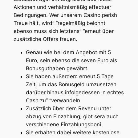
Aktionen und verhältnismäßig effectuer
Bedingungen. Wer unserem Casino perish
Treue hält, wird” “regelmäßig belohnt
ebenso muss sich letztens” “erneut über
zusätzliche Offers freuen.
Genau wie bei dem Angebot mit 5
Euro, sein ebenso die seven Euro als
Bonusguthaben gewährt.
Sie haben außerdem erneut 5 Tage
Zeit, um das Bonusgeld umzusetzen
darüber hinaus infolgedessen in echtes
Cash zu” “verwandeln.
Zusätzlich über dem Revenu unter
abzug von Einzahlung, gibt sera auch
verschiedene Einzahlungsboni.
Sie erhalten dabei weitere kostenlose