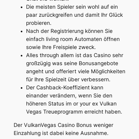
Die meisten Spieler sein wohl auf ein
paar zurückgreifen und damit Ihr Glück
probieren.
Nach der Registrierung können Sie
einfach living room Automaten öffnen
sowie Ihre Freispiele zweck.
Alles through allem ist das Casino sehr
großzügig was seine Bonusangebote
angeht und offeriert viele Möglichkeiten
für Ihre Spielzeit über verbessern.
Der Cashback-Koeffizient kann
einander verändern, wenn Sie den
höheren Status im or your ex Vulkan
Vegas Treueprogramm erreicht haben.
Der VulkanVegas Casino Bonus weniger
Einzahlung ist dabei keine Ausnahme.