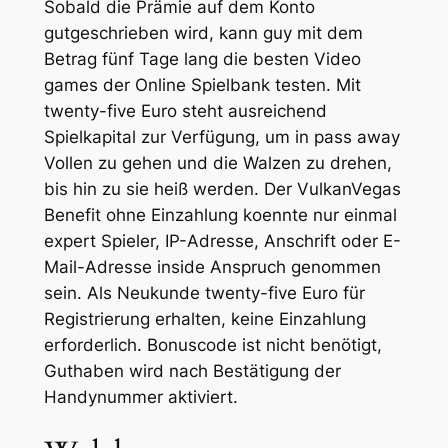
Sobald die Prämie auf dem Konto
gutgeschrieben wird, kann guy mit dem
Betrag fünf Tage lang die besten Video
games der Online Spielbank testen. Mit
twenty-five Euro steht ausreichend
Spielkapital zur Verfügung, um in pass away
Vollen zu gehen und die Walzen zu drehen,
bis hin zu sie heiß werden. Der VulkanVegas
Benefit ohne Einzahlung koennte nur einmal
expert Spieler, IP-Adresse, Anschrift oder E-
Mail-Adresse inside Anspruch genommen
sein. Als Neukunde twenty-five Euro für
Registrierung erhalten, keine Einzahlung
erforderlich. Bonuscode ist nicht benötigt,
Guthaben wird nach Bestätigung der
Handynummer aktiviert.