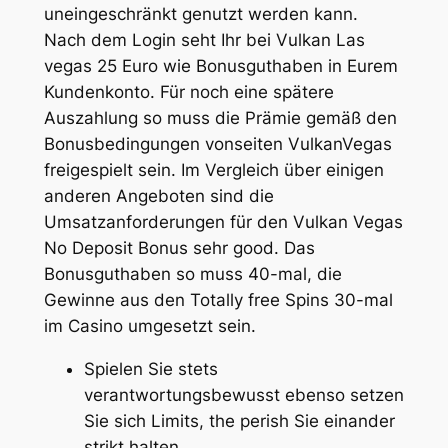
uneingeschränkt genutzt werden kann.
Nach dem Login seht Ihr bei Vulkan Las
vegas 25 Euro wie Bonusguthaben in Eurem
Kundenkonto. Für noch eine spätere
Auszahlung so muss die Prämie gemäß den
Bonusbedingungen vonseiten VulkanVegas
freigespielt sein. Im Vergleich über einigen
anderen Angeboten sind die
Umsatzanforderungen für den Vulkan Vegas
No Deposit Bonus sehr good. Das
Bonusguthaben so muss 40-mal, die
Gewinne aus den Totally free Spins 30-mal
im Casino umgesetzt sein.
Spielen Sie stets
verantwortungsbewusst ebenso setzen
Sie sich Limits, the perish Sie einander
strikt halten.