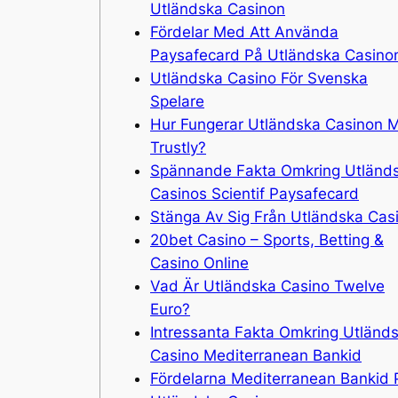
Utländska Casinon
Fördelar Med Att Använda
Paysafecard På Utländska Casino
Utländska Casino För Svenska
Spelare
Hur Fungerar Utländska Casinon 
Trustly?
Spännande Fakta Omkring Utländ
Casinos Scientif Paysafecard
Stänga Av Sig Från Utländska Cas
20bet Casino – Sports, Betting &
Casino Online
Vad Är Utländska Casino Twelve
Euro?
Intressanta Fakta Omkring Utländ
Casino Mediterranean Bankid
Fördelarna Mediterranean Bankid 