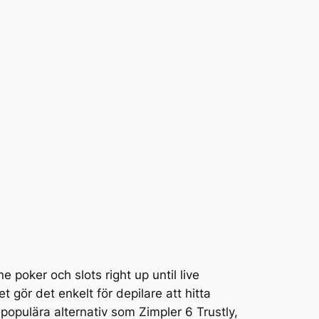
 poker och slots right up until live
 gör det enkelt för depilare att hitta
populära alternativ som Zimpler 6 Trustly,