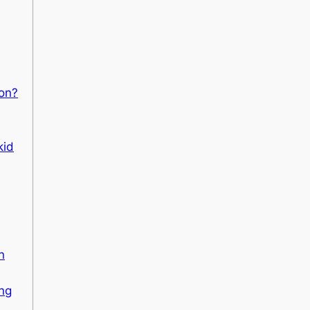
on?
kid
n
ng