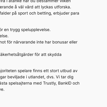
fira i åtanke när du bestämmer vilken
rande å väl värd att lyckas utforska.
falder på sport och betting, erbjuder para
ör en trygg spelupplevelse.
else.
not för närvarande inte har bonusar eller
 säkerhetsåtgärder för att skydda
riteten spelare finns ett stort utbud av
r beviljade i utlandet, dvs. Vi tar dig
bästa spelsajterna med Trustly, BankID och
we.