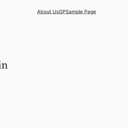
About Us
GP
Sample Page
in