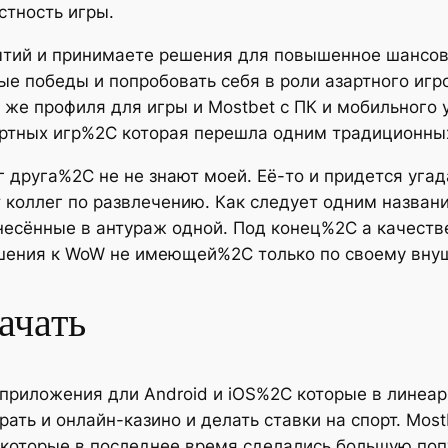
стность игры.
ытий и принимаете решения для повышенное шансов
е победы и попробовать себя в роли азартного игр
 же профиля для игры и Mostbet с ПК и мобильного 
артных игр%2C которая перешла одним традиционны
г друга%2C не не знают моей. Её-то и придется уга
т коллег по развлечению. Как следует одним назва
несённые в антураж одной. Под конец%2C а качеств
шения к WoW не имеющей%2C только по своему вну
ачать
приложения дли Android и iOS%2C которые в линеа
ать и онлайн-казино и делать ставки на спорт. Most
которые в последнее время сделались большую попу