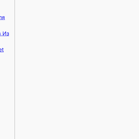
ля
 Из
et