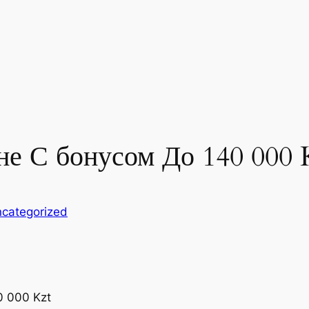
не С бонусом До 140 000 
categorized
0 000 Kzt