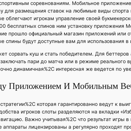
спортивным соревнованиям. Мобильное приложение 
у для размещения ставок на любимые виды спорта
е облегчают игрокам управление своей букмекерс
100 бесплатных спинов ним установку приложения М
ние прошло официальный магазин приложений или от
е спины будут доступные вам для использования в
ет сорвать куш и стать победителем. Для беттеров
заключать пари до матча или в режиме реального 
точно динамичная%2C интересная же ведется по ув
ду Приложением И Мобильным Ве
 стратегии%2C которая гарантированно ведут к выи
удобства игроков слоты разделяются на вкладки «И
вигацию. Важно учитывая%2C что результат игры в 
е аппараты лицензированы а регулярно проходят пр