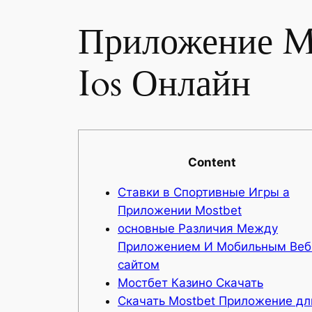
Приложение M
Ios Онлайн
Content
Ставки в Спортивные Игры а
Приложении Mostbet
основные Различия Между
Приложением И Мобильным Веб
сайтом
Мостбет Казино Скачать
Скачать Mostbet Приложение дл