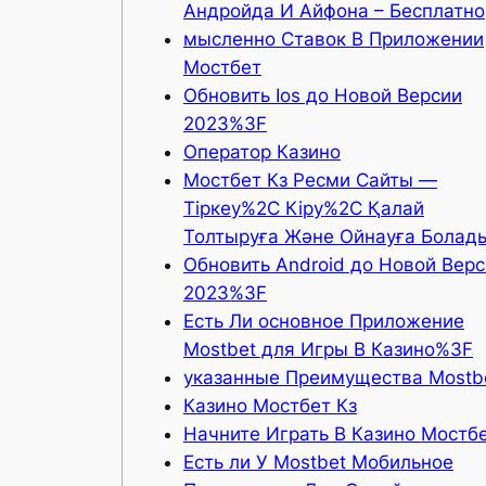
Андройда И Айфона – Бесплатно
мысленно Ставок В Приложении
Мостбет
Обновить Ios до Новой Версии
2023%3F
Оператор Казино
Мостбет Кз Ресми Сайты —
Тіркеу%2C Кіру%2C Қалай
Толтыруға Және Ойнауға Болад
Обновить Android до Новой Вер
2023%3F
Есть Ли основное Приложение
Mostbet для Игры В Казино%3F
указанные Преимущества Mostb
Казино Мостбет Кз
Начните Играть В Казино Мостб
Есть ли У Mostbet Мобильное