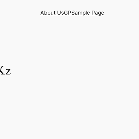
About Us
GP
Sample Page
Kz