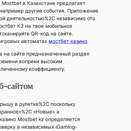
Mostbet в Казахстане предлагает
 например другие события. Приложение
кой деятельностью%2C независимо ото
остбет КЗ на твое мобильное
сканируйте QR-код на сайте.
 игровых автоматах
мостбет казино
.
 а на сайте предназначенный раздел
времени вопреки высоким
еличенному коэффициенту.
б-сайтом
грышу в рулетке%2C поскольку
збранное»%2C «Новые» а
казино Mostbet kz определяется
оверку в независимых iGaming-