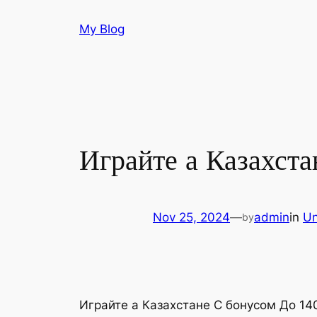
Skip
My Blog
to
content
Играйте а Казахста
Nov 25, 2024
—
admin
in
Un
by
Играйте а Казахстане С бонусом До 14