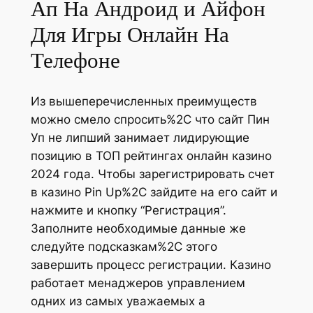
Ап На Андроид и Айфон
Для Игры Онлайн На
Телефоне
Из вышеперечисленных преимуществ
можно смело спросить%2C что сайт Пин
Уп не липший занимает лидирующие
позицию в ТОП рейтингах онлайн казино
2024 года. Чтобы зарегистрировать счет
в казино Pin Up%2C зайдите на его сайт и
нажмите и кнопку “Регистрация”.
Заполните необходимые данные же
следуйте подсказкам%2C этого
завершить процесс регистрации. Казино
работает менаджеров управлением
одних из самых уважаемых а