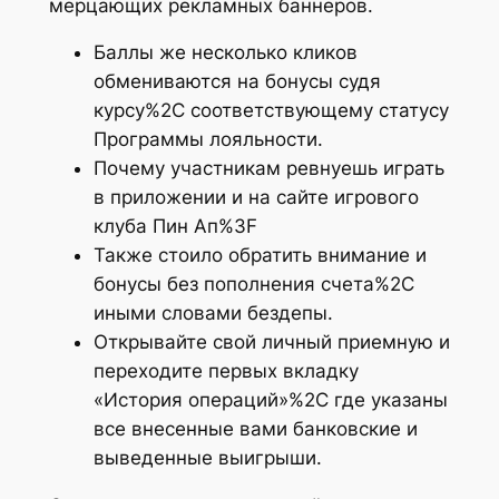
мерцающих рекламных баннеров.
Баллы же несколько кликов
обмениваются на бонусы судя
курсу%2C соответствующему статусу
Программы лояльности.
Почему участникам ревнуешь играть
в приложении и на сайте игрового
клуба Пин Ап%3F
Также стоило обратить внимание и
бонусы без пополнения счета%2C
иными словами бездепы.
Открывайте свой личный приемную и
переходите первых вкладку
«История операций»%2C где указаны
все внесенные вами банковские и
выведенные выигрыши.