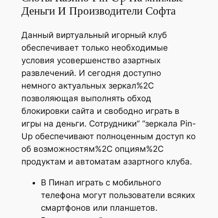
Деньги И Производители Софта
Данный виртуальный игорный клуб
обеспечивает только необходимые
условия усовершенство азартных
развлечений. И сегодня доступно
немного актуальных зеркал%2C
позволяющая выполнять обход
блокировки сайта и свободно играть в
игры на деньги. Сотрудники” “зеркала Pin-
Up обеспечивают полноценным доступ ко
об возможностям%2C опциям%2C
продуктам и автоматам азартного клуба.
В Пинап играть с мобильного
телефона могут пользователи всяких
смартфонов или планшетов.