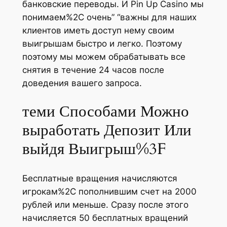
банковские переводы. И Pin Up Casino мы
понимаем%2C очень” “важны для наших
клиентов иметь доступ нему своим
выигрышам быстро и легко. Поэтому
поэтому мы можем обрабатывать все
снятия в течение 24 часов после
доведения вашего запроса.
теми Способами Можно
выработать Депозит Или
выйдя Выигрыш%3F
Бесплатные вращения начисляются
игрокам%2C пополнившим счет на 2000
рублей или меньше. Сразу после этого
начисляется 50 бесплатных вращений