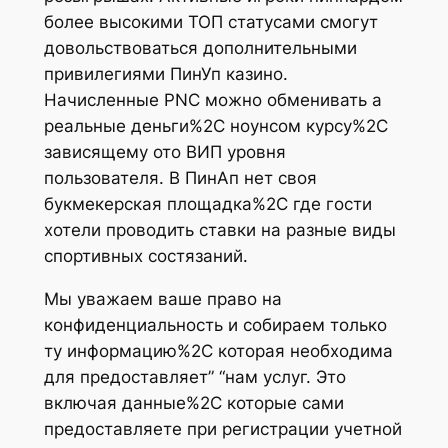
более высокими ТОП статусами смогут
довольствоваться дополнительными
привилегиями ПинУп казино.
Начисленные PNC можно обменивать а
реальные деньги%2C ноунсом курсу%2C
зависящему ото ВИП уровня
пользователя. В ПинАп нет своя
букмекерская площадка%2C где гости
хотели проводить ставки на разные виды
спортивных состязаний.
Мы уважаем ваше право на
конфиденциальность и собираем только
ту информацию%2C которая необходима
для предоставляет” “нам услуг. Это
включая данные%2C которые сами
предоставляете при регистрации учетной