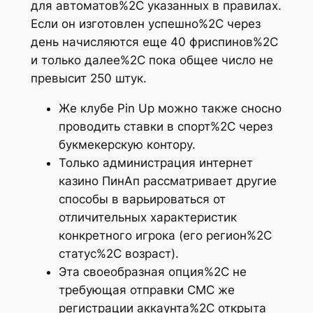
для автоматов%2C указанных в правилах.
Если он изготовлен успешно%2C через
день начисляются еще 40 фриспинов%2C
и только далее%2C пока общее число не
превысит 250 штук.
Же клубе Pin Up можно также сносно
проводить ставки в спорт%2C через
букмекерскую контору.
Только администрация интернет
казино ПинАп рассматривает другие
способы в варьироваться от
отличительных характеристик
конкретного игрока (его регион%2C
статус%2C возраст).
Эта своеобразная опция%2C не
требующая отправки СМС же
регистрации аккаунта%2C открыта