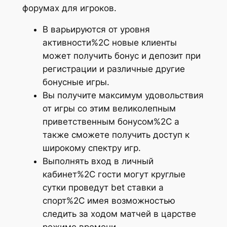
форумах для игроков.
В варьируются от уровня
активности%2C новые клиенты
может получить бонус и депозит при
регистрации и различные другие
бонусные игры.
Вы получите максимум удовольствия
от игры со этим великолепным
приветственным бонусом%2C а
также сможете получить доступ к
широкому спектру игр.
Выполнять вход в личный
кабинет%2C гости могут круглые
сутки проведут bet ставки а
спорт%2C имея возможностью
следить за ходом матчей в царстве