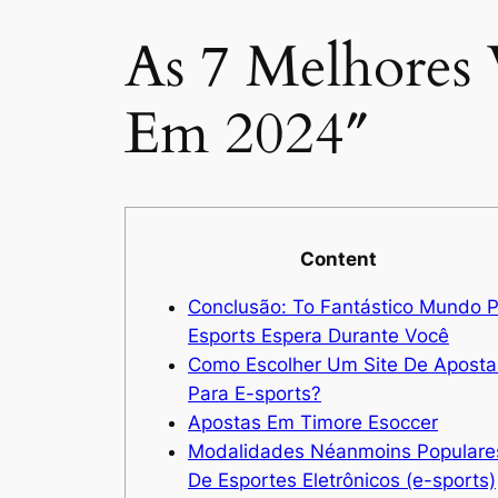
As 7 Melhores 
Em 2024″
Content
Conclusão: To Fantástico Mundo 
Esports Espera Durante Você
Como Escolher Um Site De Aposta
Para E-sports?
Apostas Em Timore Esoccer
Modalidades Néanmoins Populare
De Esportes Eletrônicos (e-sports)