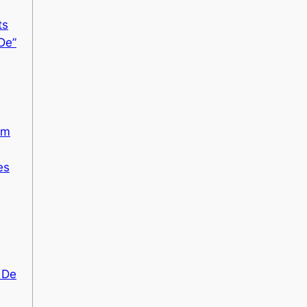
ts
De”
Em
es
 De