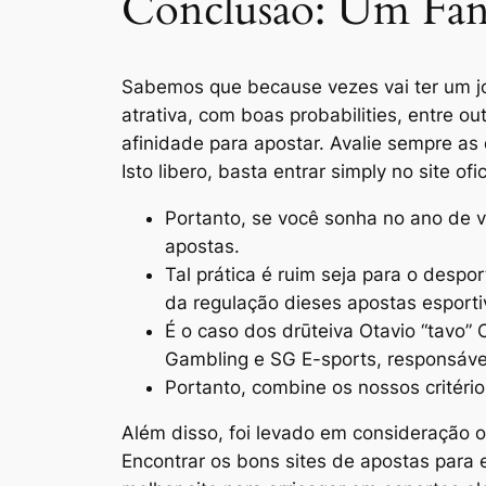
Conclusão: Um Fan
Sabemos que because vezes vai ter um jo
atrativa, com boas probabilities, entre 
afinidade para apostar. Avalie sempre as
Isto libero, basta entrar simply no site o
Portanto, se você sonha no ano de v
apostas.
Tal prática é ruim seja para o desp
da regulação dieses apostas esportiv
É o caso dos drūteiva Otavio “tavo”
Gambling e SG E-sports, responsáveis
Portanto, combine os nossos critér
Além disso, foi levado em consideração o
Encontrar os bons sites de apostas para e