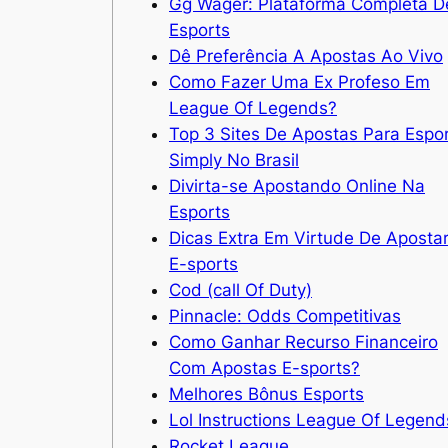
Gg Wager: Plataforma Completa D
Esports
Dê Preferência A Apostas Ao Vivo
Como Fazer Uma Ex Profeso Em
League Of Legends?
Top 3 Sites De Apostas Para Espo
Simply No Brasil
Divirta-se Apostando Online Na
Esports
Dicas Extra Em Virtude De Aposta
E-sports
Cod (call Of Duty)
Pinnacle: Odds Competitivas
Como Ganhar Recurso Financeiro
Com Apostas E-sports?
Melhores Bônus Esports
Lol Instructions League Of Legend
Rocket League