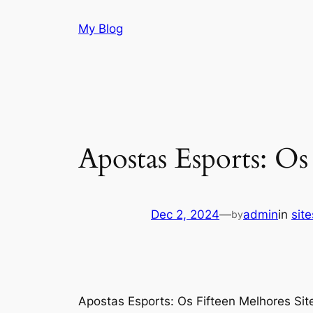
Skip
My Blog
to
content
Apostas Esports: Os
Dec 2, 2024
—
admin
in
sit
by
Apostas Esports: Os Fifteen Melhores Si