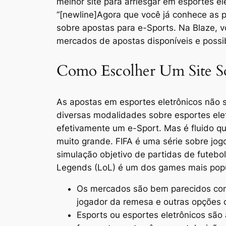
melhor site para arriesgar em esportes e
“[newline]Agora que você já conhece as p
sobre apostas para e-Sports. Na Blaze, v
mercados de apostas disponíveis e possib
Como Escolher Um Site So
As apostas em esportes eletrônicos não s
diversas modalidades sobre esportes ele
efetivamente um e-Sport. Mas é fluido q
muito grande. FIFA é uma série sobre jog
simulação objetivo de partidas de futeb
Legends (LoL) é um dos games mais popul
Os mercados são bem parecidos com 
jogador da remesa e outras opções
Esports ou esportes eletrônicos são