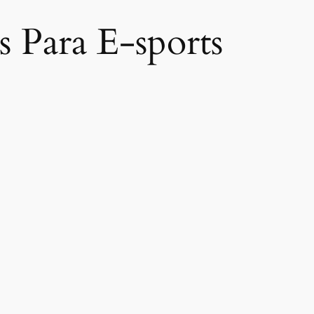
 Para E-sports