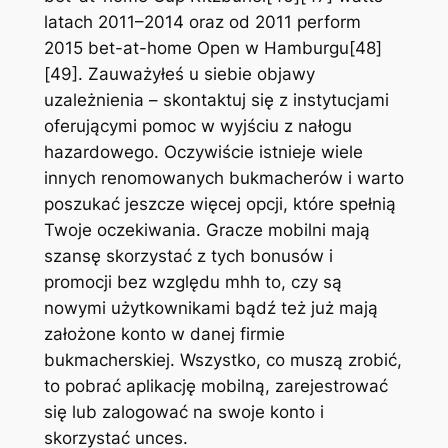
latach 2011–2014 oraz od 2011 perform
2015 bet-at-home Open w Hamburgu[48]
[49]. Zauważyłeś u siebie objawy
uzależnienia – skontaktuj się z instytucjami
oferującymi pomoc w wyjściu z nałogu
hazardowego. Oczywiście istnieje wiele
innych renomowanych bukmacherów i warto
poszukać jeszcze więcej opcji, które spełnią
Twoje oczekiwania. Gracze mobilni mają
szansę skorzystać z tych bonusów i
promocji bez względu mhh to, czy są
nowymi użytkownikami bądź też już mają
założone konto w danej firmie
bukmacherskiej. Wszystko, co muszą zrobić,
to pobrać aplikację mobilną, zarejestrować
się lub zalogować na swoje konto i
skorzystać unces.