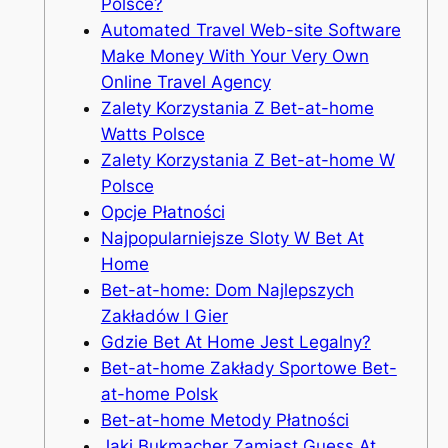
Polsce?
Automated Travel Web-site Software
Make Money With Your Very Own
Online Travel Agency
Zalety Korzystania Z Bet-at-home
Watts Polsce
Zalety Korzystania Z Bet-at-home W
Polsce
Opcje Płatności
Najpopularniejsze Sloty W Bet At
Home
Bet-at-home: Dom Najlepszych
Zakładów I Gier
Gdzie Bet At Home Jest Legalny?
Bet-at-home Zakłady Sportowe Bet-
at-home Polsk
Bet-at-home Metody Płatności
Jaki Bukmacher Zamiast Guess At