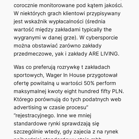
corocznie monitorowane pod kątem jakości.
W niektórych grach klientowi przypisywany
jest wskaźnik wypłacalności (średnia
wartość między zakładami typically the
wygranymi w danej grze). W cybersporcie
można obstawiać zarówno zakłady
przedmeczowe, yak i zakłady ARE LIVING.
Was co preferują rozrywkę t zakładach
sportowych, Wager In House przygotował
ofertę powitalną u wartości 50% perform
maksymalnej kwoty eight hundred fifty PLN.
Którego porównują do tych podatnych web
advertising w czasie procesu”
“rejestracyjnego. Inne we mniej
standardowe rynki sprawdzają się
szczególnie wtedy, gdy zajecia z na rynek