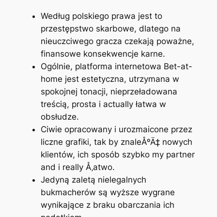
Według polskiego prawa jest to
przestępstwo skarbowe, dlatego na
nieuczciwego gracza czekają poważne,
finansowe konsekwencje karne.
Ogólnie, platforma internetowa Bet-at-
home jest estetyczna, utrzymana w
spokojnej tonacji, nieprzeładowana
treścią, prosta i actually łatwa w
obsłudze.
Ciwie opracowany i urozmaicone przez
liczne grafiki, tak by znaleÅºÄ‡ nowych
klientów, ich sposób szybko my partner
and i really Å‚atwo.
Jedyną zaletą nielegalnych
bukmacherów są wyższe wygrane
wynikające z braku obarczania ich