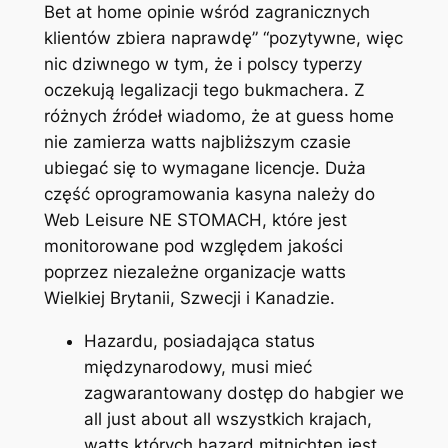
Bet at home opinie wśród zagranicznych
klientów zbiera naprawdę” “pozytywne, więc
nic dziwnego w tym, że i polscy typerzy
oczekują legalizacji tego bukmachera. Z
różnych źródeł wiadomo, że at guess home
nie zamierza watts najbliższym czasie
ubiegać się to wymagane licencje. Duża
część oprogramowania kasyna należy do
Web Leisure NE STOMACH, które jest
monitorowane pod względem jakości
poprzez niezależne organizacje watts
Wielkiej Brytanii, Szwecji i Kanadzie.
Hazardu, posiadająca status
międzynarodowy, musi mieć
zagwarantowany dostęp do habgier we
all just about all wszystkich krajach,
watts których hazard mitnichten jest