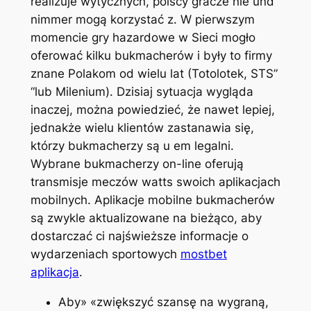
realizuje wytycznych, polscy gracze nie und
nimmer mogą korzystać z. W pierwszym
momencie gry hazardowe w Sieci mogło
oferować kilku bukmacherów i były to firmy
znane Polakom od wielu lat (Totolotek, STS”
“lub Milenium). Dzisiaj sytuacja wygląda
inaczej, można powiedzieć, że nawet lepiej,
jednakże wielu klientów zastanawia się,
którzy bukmacherzy są u em legalni.
Wybrane bukmacherzy on-line oferują
transmisje meczów watts swoich aplikacjach
mobilnych. Aplikacje mobilne bukmacherów
są zwykle aktualizowane na bieżąco, aby
dostarczać ci najświeższe informacje o
wydarzeniach sportowych
mostbet
aplikacja
.
Aby» «zwiększyć szansę na wygraną,