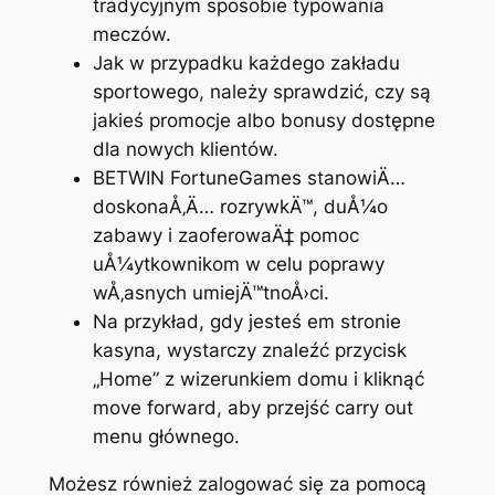
tradycyjnym sposobie typowania
meczów.
Jak w przypadku każdego zakładu
sportowego, należy sprawdzić, czy są
jakieś promocje albo bonusy dostępne
dla nowych klientów.
BETWIN FortuneGames stanowiÄ…
doskonaÅ‚Ä… rozrywkÄ™, duÅ¼o
zabawy i zaoferowaÄ‡ pomoc
uÅ¼ytkownikom w celu poprawy
wÅ‚asnych umiejÄ™tnoÅ›ci.
Na przykład, gdy jesteś em stronie
kasyna, wystarczy znaleźć przycisk
„Home” z wizerunkiem domu i kliknąć
move forward, aby przejść carry out
menu głównego.
Możesz również zalogować się za pomocą