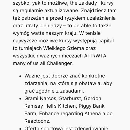
szybko, yak to możliwe, the zakłady i kursy
są regularnie aktualizowane. Znajdziesz tam
też ostrzeżenie przed ryzykiem uzależnienia
oraz utraty pieniędzy – to be able to także
wymóg watts naszym kraju. W tenisie
najwyższe możliwe kursy występują capital
to turniejach Wielkiego Szlema oraz
wszystkich ważnych meczach ATP/WTA
many of us all Challenger.
Ważne jest dobrze znać konkretne
zdarzenia, na które się obstawia, aby
grać zgodnie z zasadami.
Grami Narcos, Starburst, Gordon
Ramsay Hell’s Kitchen, Piggy Bank
Farm, Enhance regarding Athena albo
Reactoonz.
Oferta sportowa jest zdecydowanie