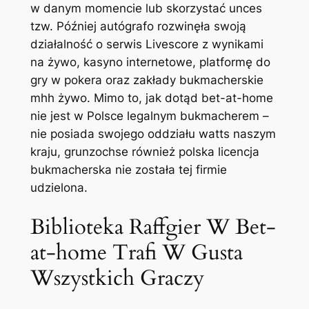
w danym momencie lub skorzystać unces
tzw. Później autógrafo rozwinęła swoją
działalność o serwis Livescore z wynikami
na żywo, kasyno internetowe, platformę do
gry w pokera oraz zakłady bukmacherskie
mhh żywo. Mimo to, jak dotąd bet-at-home
nie jest w Polsce legalnym bukmacherem –
nie posiada swojego oddziału watts naszym
kraju, grunzochse również polska licencja
bukmacherska nie została tej firmie
udzielona.
Biblioteka Raffgier W Bet-
at-home Trafi W Gusta
Wszystkich Graczy