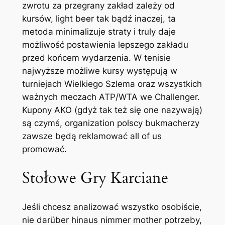
zwrotu za przegrany zakład zależy od
kursów, light beer tak bądź inaczej, ta
metoda minimalizuje straty i truly daje
możliwość postawienia lepszego zakładu
przed końcem wydarzenia. W tenisie
najwyższe możliwe kursy występują w
turniejach Wielkiego Szlema oraz wszystkich
ważnych meczach ATP/WTA we Challenger.
Kupony AKO (gdyż tak też się one nazywają)
są czymś, organization polscy bukmacherzy
zawsze będą reklamować all of us
promować.
Stołowe Gry Karciane
Jeśli chcesz analizować wszystko osobiście,
nie darüber hinaus nimmer mother potrzeby,