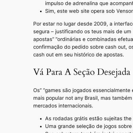
impulso de adrenalina que acompanh
Sim, este web site opera sob Venso
Por estar no lugar desde 2009, a interfa
segura – justificando os teus mais de um
apostas” “ordinárias e combinadas efetu
confirmação do pedido sobre cash out, o
cash out em seu histórico de apostas.
Vá Para A Seção Desejada
Os” “games são jogados essencialmente e
mais popular not any Brasil, mas também 
mercados internacionais.
As rodadas grátis estão sujeitas th
Uma grande seleção de jogos sobre c