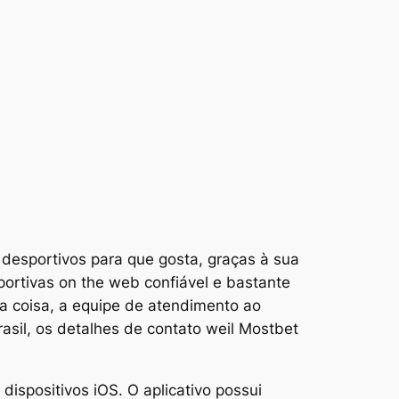
 desportivos para que gosta, graças à sua
portivas on the web confiável e bastante
ra coisa, a equipe de atendimento ao
rasil, os detalhes de contato weil Mostbet
dispositivos iOS. O aplicativo possui