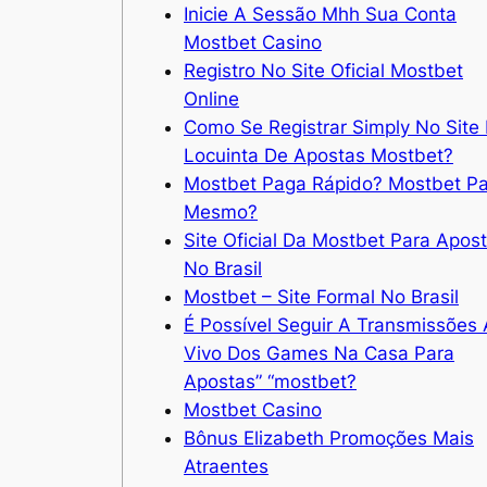
Inicie A Sessão Mhh Sua Conta
Mostbet Casino
Registro No Site Oficial Mostbet
Online
Como Se Registrar Simply No Site
Locuinta De Apostas Mostbet?
Mostbet Paga Rápido? Mostbet P
Mesmo?
Site Oficial Da Mostbet Para Apos
No Brasil
Mostbet – Site Formal No Brasil
É Possível Seguir A Transmissões
Vivo Dos Games Na Casa Para
Apostas” “mostbet?
Mostbet Casino
Bônus Elizabeth Promoções Mais
Atraentes