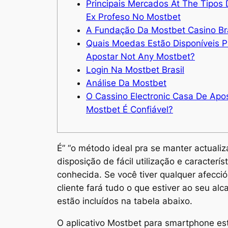
Principais Mercados At The Tipos
Ex Profeso No Mostbet
A Fundação Da Mostbet Casino Bra
Quais Moedas Estão Disponíveis P
Apostar Not Any Mostbet?
Login Na Mostbet Brasil
Análise Da Mostbet
O Cassino Electronic Casa De Apo
Mostbet É Confiável?
É” “o método ideal pra se manter actuali
disposição de fácil utilização e caracter
conhecida. Se você tiver qualquer afecci
cliente fará tudo o que estiver ao seu al
estão incluídos na tabela abaixo.
O aplicativo Mostbet para smartphone está