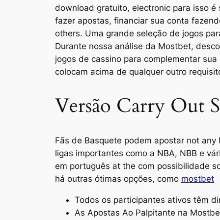
download gratuito, electronic para isso é s
fazer apostas, financiar sua conta faz
others. Uma grande seleção de jogos para 
Durante nossa análise da Mostbet, desc
jogos de cassino para complementar sua o
colocam acima de qualquer outro requisi
Versão Carry Out S
Fãs de Basquete podem apostar not any
ligas importantes como a NBA, NBB e vári
em português at the com possibilidade s
há outras ótimas opções, como
mostbet
Todos os participantes ativos têm d
As Apostas Ao Palpitante na Mostbe