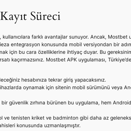
Kayıt Süreci
 kullanıcılara farklı avantajlar sunuyor. Ancak, Mostbet
ieza entegrasyon konusunda mobil versiyondan bir adım ö
ak için bu cara özelliklerine ihtiyaç duyar. Bu gereksin
 fırsatı kaçırmazsınız. Mostbet APK uygulaması, Türkiye’d
eceğiniz hesabınıza tekrar giriş yapacaksınız.
r cihazlarda oynamak için sitenin mobil sürümünü veya A
 bir güvenlik zırhına bürünen bu uygulama, hem Androi
 ve tenisten kriket ve badminton gibi daha az geleneksel
ahisleri konusunda uzmanlaşmıştır.