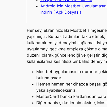
Android Için Mostbet Uygulamasın
İndirin ( Apk Dosyası)
Her şey, ekranınızdaki Mostbet simgesine
yapılmıştır. Bu basit adımları takip etme
kullanarak en iyi deneyimi sağlamak isti
uygulamayı gecikme empieza çökme olmadan 
düzenli olarak güncellendiği ve geliştirild
kullanıcılarına kesintisiz bir bahis deneyi
Mostbet uygulamasının durante çekici 
bulunmasıdır.
Hemen hemen her cihazda başarı gös
yakalayabileceksiniz.
MasterCard banka kartlarından para y
Diğer bahis şirketlerinin aksine, Mos