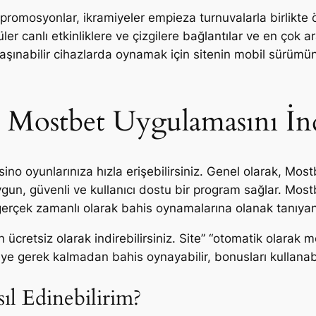
romosyonlar, ikramiyeler empieza turnuvalarla birlikte ö
er canlı etkinliklere ve çizgilere bağlantılar ve en çok a
taşınabilir cihazlarda oynamak için sitenin mobil sürüm
n Mostbet Uygulamasını İn
ino oyunlarınıza hızla erişebilirsiniz. Genel olarak, Most
ygun, güvenli ve kullanıcı dostu bir program sağlar. Most
ne gerçek zamanlı olarak bahis oynamalarına olanak tanıy
 ücretsiz olarak indirebilirsiniz. Site” “otomatik olarak
ye gerek kalmadan bahis oynayabilir, bonusları kullanabilir
l Edinebilirim?