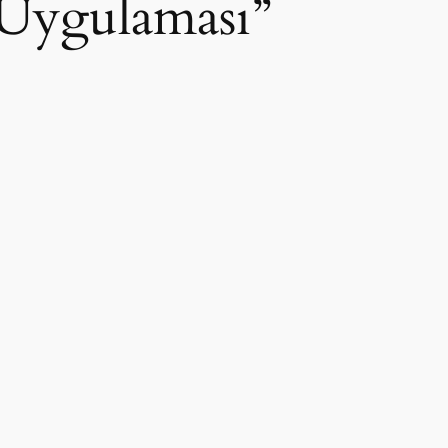
 Uygulaması”