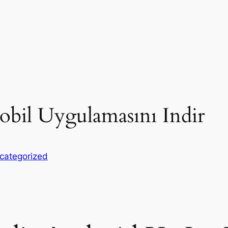
bil Uygulamasını Indir
categorized