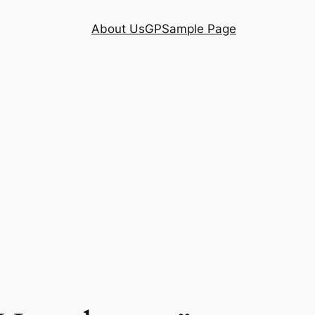
About Us
GP
Sample Page