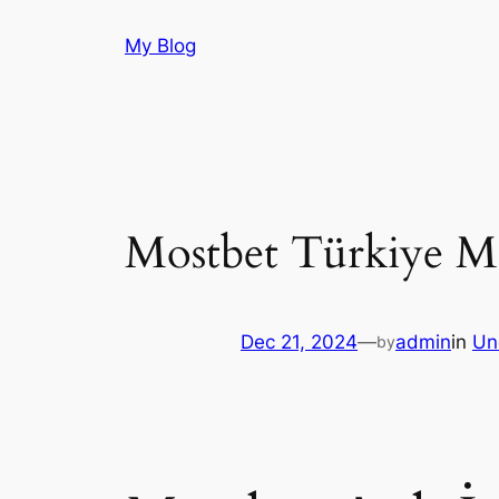
Skip
My Blog
to
content
Mostbet Türkiye Mo
Dec 21, 2024
—
admin
in
Un
by