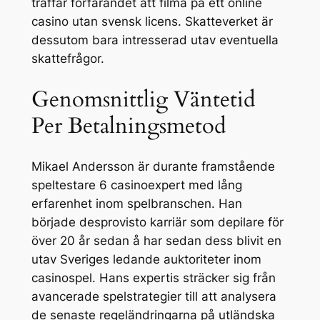
träffar förfarandet att filma på ett online
casino utan svensk licens. Skatteverket är
dessutom bara intresserad utav eventuella
skattefrågor.
Genomsnittlig Väntetid
Per Betalningsmetod
Mikael Andersson är durante framstående
speltestare 6 casinoexpert med lång
erfarenhet inom spelbranschen. Han
började desprovisto karriär som depilare för
över 20 år sedan å har sedan dess blivit en
utav Sveriges ledande auktoriteter inom
casinospel. Hans expertis sträcker sig från
avancerade spelstrategier till att analysera
de senaste regeländringarna på utländska