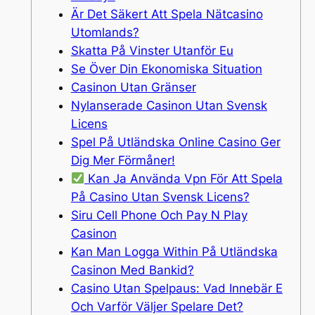
Är Det Säkert Att Spela Nätcasino
Utomlands?
Skatta På Vinster Utanför Eu
Se Över Din Ekonomiska Situation
Casinon Utan Gränser
Nylanserade Casinon Utan Svensk
Licens
Spel På Utländska Online Casino Ger
Dig Mer Förmåner!
Kan Ja Använda Vpn För Att Spela
På Casino Utan Svensk Licens?
Siru Cell Phone Och Pay N Play
Casinon
Kan Man Logga Within På Utländska
Casinon Med Bankid?
Casino Utan Spelpaus: Vad Innebär E
Och Varför Väljer Spelare Det?