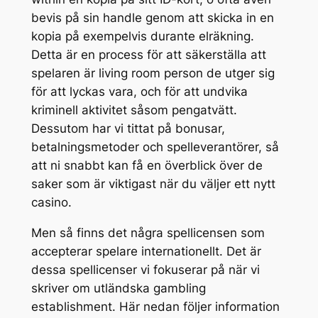
bevis på sin handle genom att skicka in en
kopia på exempelvis durante elräkning.
Detta är en process för att säkerställa att
spelaren är living room person de utger sig
för att lyckas vara, och för att undvika
kriminell aktivitet såsom pengatvätt.
Dessutom har vi tittat på bonusar,
betalningsmetoder och spelleverantörer, så
att ni snabbt kan få en överblick över de
saker som är viktigast när du väljer ett nytt
casino.
Men så finns det några spellicensen som
accepterar spelare internationellt. Det är
dessa spellicenser vi fokuserar på när vi
skriver om utländska gambling
establishment. Här nedan följer information