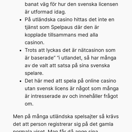
banat väg för hur den svenska licensen
är utformad idag.
På utländska casino hittas det inte en
tjänst som Spelpaus där den är
kopplade tillsammans med alla
casinon.
Trots att lyckas det är nätcasinon som
är baserade” “i utlandet, så har många
av de valt att satsa på sina svenska
spelare.
Det här med att spela på online casino
utan svensk licens är något som många
är intresserade av och innehåller frågot
om.
Men på många utländska spelsajter så krävs
det att person registrerar sig på det gamla
normala viset. Man får då ange sina