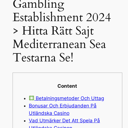
Gambling
Establishment 2024
> Hitta Rätt Sajt
Mediterranean Sea
Testarna Se!
Content
Betalningsmetoder Och Uttag
Bonusar Och Erbjudanden På
Utländska Casino
Vad Utmärker Det Att Spela På
Utländska Casinon