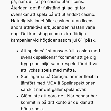
på, när du lirar på casino utan licens.
Återigen, det är fullständigt lagligt för
svenskar att spela på ett utländskt casino.
Naturligtvis innehåller casinon utan licens
andra attraktiva erbjudanden nästan varje
dag. Det kan shoppa om extra flådiga
kampanjer vid högtider såsom jul 6″ “påsk.
Att spela på 1st ansvarsfullt casino med
svensk spellicens” “kommer att ge dig
trygg spelmiljö samt respekt för ditt val
att lyckas spela med måtta.
Spellagarna på Curaçao är mer flexibla
jämfört med MGA å Spelinspektionen,
särskilt när det gäller spelansvar.
Glöm inte att göra det. När pengar har
kommit in på ditt konto är du klar att
börja spela.