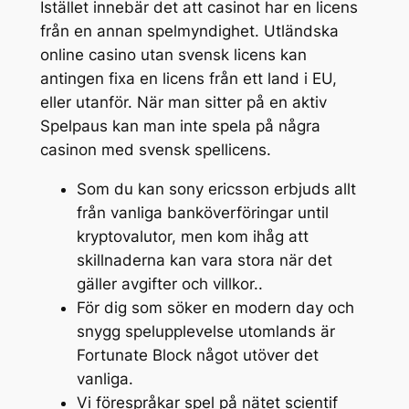
Istället innebär det att casinot har en licens
från en annan spelmyndighet. Utländska
online casino utan svensk licens kan
antingen fixa en licens från ett land i EU,
eller utanför. När man sitter på en aktiv
Spelpaus kan man inte spela på några
casinon med svensk spellicens.
Som du kan sony ericsson erbjuds allt
från vanliga banköverföringar until
kryptovalutor, men kom ihåg att
skillnaderna kan vara stora när det
gäller avgifter och villkor..
För dig som söker en modern day och
snygg spelupplevelse utomlands är
Fortunate Block något utöver det
vanliga.
Vi förespråkar spel på nätet scientif