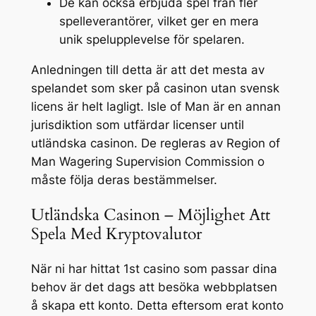
De kan också erbjuda spel från fler
spelleverantörer, vilket ger en mera
unik spelupplevelse för spelaren.
Anledningen till detta är att det mesta av
spelandet som sker på casinon utan svensk
licens är helt lagligt. Isle of Man är en annan
jurisdiktion som utfärdar licenser until
utländska casinon. De regleras av Region of
Man Wagering Supervision Commission o
måste följa deras bestämmelser.
Utländska Casinon – Möjlighet Att
Spela Med Kryptovalutor
När ni har hittat 1st casino som passar dina
behov är det dags att besöka webbplatsen
å skapa ett konto. Detta eftersom erat konto