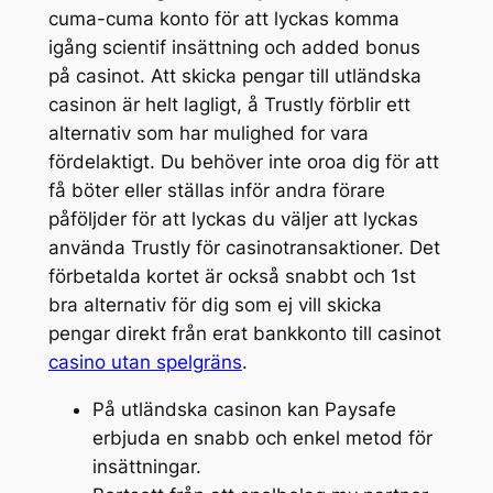
cuma-cuma konto för att lyckas komma
igång scientif insättning och added bonus
på casinot. Att skicka pengar till utländska
casinon är helt lagligt, å Trustly förblir ett
alternativ som har mulighed for vara
fördelaktigt. Du behöver inte oroa dig för att
få böter eller ställas inför andra förare
påföljder för att lyckas du väljer att lyckas
använda Trustly för casinotransaktioner. Det
förbetalda kortet är också snabbt och 1st
bra alternativ för dig som ej vill skicka
pengar direkt från erat bankkonto till casinot
casino utan spelgräns
.
På utländska casinon kan Paysafe
erbjuda en snabb och enkel metod för
insättningar.