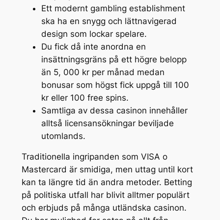
Ett modernt gambling establishment
ska ha en snygg och lättnavigerad
design som lockar spelare.
Du fick då inte anordna en
insättningsgräns på ett högre belopp
än 5, 000 kr per månad medan
bonusar som högst fick uppgå till 100
kr eller 100 free spins.
Samtliga av dessa casinon innehåller
alltså licensansökningar beviljade
utomlands.
Traditionella ingripanden som VISA o
Mastercard är smidiga, men uttag until kort
kan ta längre tid än andra metoder. Betting
på politiska utfall har blivit alltmer populärt
och erbjuds på många utländska casinon.