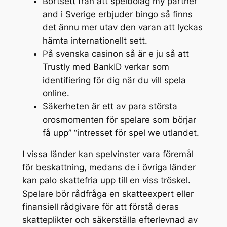
Bortsett från att spelbolag my partner
and i Sverige erbjuder bingo så finns
det ännu mer utav den varan att lyckas
hämta internationellt sett.
På svenska casinon så är e ju så att
Trustly med BankID verkar som
identifiering för dig när du vill spela
online.
Säkerheten är ett av para största
orosmomenten för spelare som börjar
få upp” “intresset för spel we utlandet.
I vissa länder kan spelvinster vara föremål
för beskattning, medans de i övriga länder
kan palo skattefria upp till en viss tröskel.
Spelare bör rådfråga en skatteexpert eller
finansiell rådgivare för att förstå deras
skatteplikter och säkerställa efterlevnad av