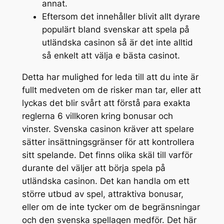
annat.
Eftersom det innehåller blivit allt dyrare
populärt bland svenskar att spela på
utländska casinon så är det inte alltid
så enkelt att välja e bästa casinot.
Detta har mulighed for leda till att du inte är
fullt medveten om de risker man tar, eller att
lyckas det blir svårt att förstå para exakta
reglerna 6 villkoren kring bonusar och
vinster. Svenska casinon kräver att spelare
sätter insättningsgränser för att kontrollera
sitt spelande. Det finns olika skäl till varför
durante del väljer att börja spela på
utländska casinon. Det kan handla om ett
större utbud av spel, attraktiva bonusar,
eller om de inte tycker om de begränsningar
och den svenska spellagen medför. Det här