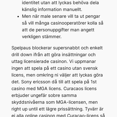
identitet utan att lyckas behöva dela
känslig information manuellt.
Men när male senare vill ta ut pengar
så vill många casinooperatörer kolla så
att de personuppgifter man angett
verkligen stämmer.
Spelpaus blockerar supersnabbt och enkelt
drill down ifrån att göra insättningar och
uttag licensierade casinon. Vi uppmanar
ingen att spela på ett casino utan svensk
licens, men omkring ni väljer att lyckas göra
det. Sony ericsson då till att spela på 1st
casino med MGA licens. Curacaos licens
erbjuder ungefär sobre samma
skyddsnivåerna som MGA-licensen, men
right up until ett lägre prissättning. Tyvärr är
ej alla online casinon med Curacao-licens så