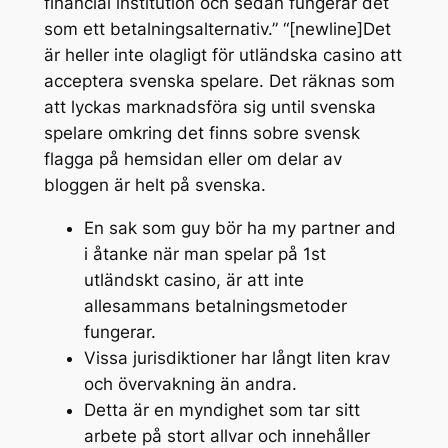
financial institution och sedan fungerar det
som ett betalningsalternativ.” “[newline]Det
är heller inte olagligt för utländska casino att
acceptera svenska spelare. Det räknas som
att lyckas marknadsföra sig until svenska
spelare omkring det finns sobre svensk
flagga på hemsidan eller om delar av
bloggen är helt på svenska.
En sak som guy bör ha my partner and
i åtanke när man spelar på 1st
utländskt casino, är att inte
allesammans betalningsmetoder
fungerar.
Vissa jurisdiktioner har långt liten krav
och övervakning än andra.
Detta är en myndighet som tar sitt
arbete på stort allvar och innehåller