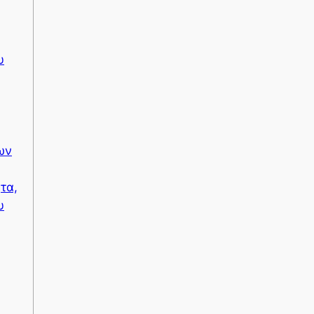
υ
ων
τα,
υ