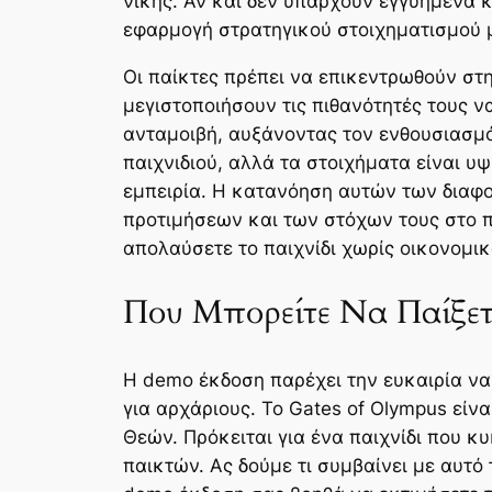
νίκης. Αν και δεν υπάρχουν εγγυημένα κ
εφαρμογή στρατηγικού στοιχηματισμού μπ
Οι παίκτες πρέπει να επικεντρωθούν στ
μεγιστοποιήσουν τις πιθανότητές τους ν
ανταμοιβή, αυξάνοντας τον ενθουσιασμό
παιχνιδιού, αλλά τα στοιχήματα είναι 
εμπειρία. Η κατανόηση αυτών των διαφο
προτιμήσεων και των στόχων τους στο πα
απολαύσετε το παιχνίδι χωρίς οικονομικ
Που Μπορείτε Να Παίξετ
Η demo έκδοση παρέχει την ευκαιρία να
για αρχάριους. Το Gates of Olympus είνα
Θεών. Πρόκειται για ένα παιχνίδι που κ
παικτών. Ας δούμε τι συμβαίνει με αυτό 