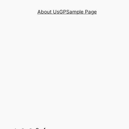
About Us
GP
Sample Page