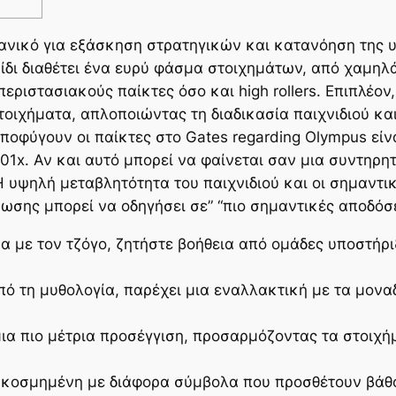
ιδανικό για εξάσκηση στρατηγικών και κατανόηση της 
ίδι διαθέτει ένα ευρύ φάσμα στοιχημάτων, από χαμηλ
ριστασιακούς παίκτες όσο και high rollers. Επιπλέον,
οιχήματα, απλοποιώντας τη διαδικασία παιχνιδιού και
οφύγουν οι παίκτες στο Gates regarding Olympus είν
1x. Αν και αυτό μπορεί να φαίνεται σαν μια συντηρητ
 Η υψηλή μεταβλητότητα του παιχνιδιού και οι σημαντ
ωσης μπορεί να οδηγήσει σε” “πιο σημαντικές αποδόσε
α με τον τζόγο, ζητήστε βοήθεια από ομάδες υποστήρι
πό τη μυθολογία, παρέχει μια εναλλακτική με τα μονα
ια πιο μέτρια προσέγγιση, προσαρμόζοντας τα στοιχή
ιακοσμημένη με διάφορα σύμβολα που προσθέτουν βάθο