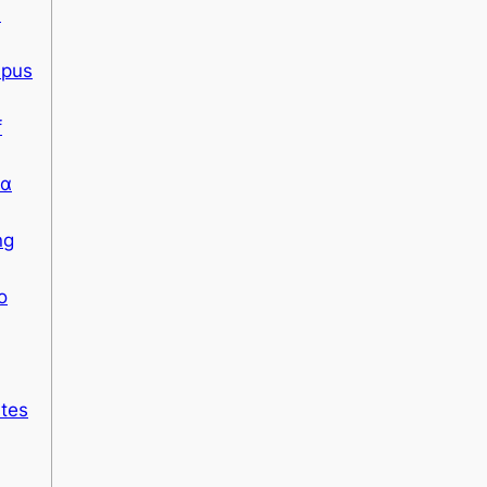
ά
mpus
f
ία
ng
ο
tes