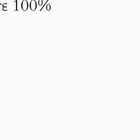
τε 100%