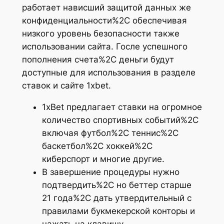
работает нависший защитой данных же
конфиденциальности%2C обеспечивая
низкого уровень безопасности также
использовании сайта. Госле успешного
пополнения счета%2C деньги будут
доступные для использования в разделе
ставок и сайте 1xbet.
1xBet предлагает ставки на огромное
количество спортивных событий%2C
включая футбол%2C теннис%2C
баскетбол%2C хоккей%2C
киберспорт и многие другие.
В завершение процедуры нужно
подтвердить%2C но беттер старше
21 года%2C дать утвердительный с
правилами букмекерской конторы и
нажать на клавишу