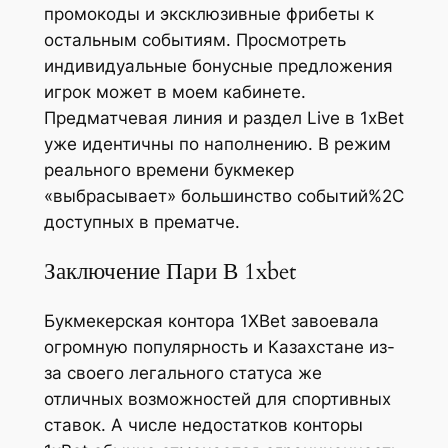
промокоды и эксклюзивные фрибеты к
остальным событиям. Просмотреть
индивидуальные бонусные предложения
игрок может в моем кабинете.
Предматчевая линия и раздел Live в 1xBet
уже идентичны по наполнению. В режим
реального времени букмекер
«выбрасывает» большинство событий%2C
доступных в прематче.
Заключение Пари В 1xbet
Букмекерская контора 1XBet завоевала
огромную популярность и Казахстане из-
за своего легального статуса же
отличных возможностей для спортивных
ставок. А числе недостатков конторы