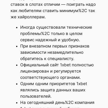
ставок в слотах отличии — поиграть надо
как любителям ставить минимум%2C так
же хайроллерам.
Иногда существовали технические
проблемы%2C только в целом
сервис надежный и удобную.
При внезапном первых признаков
зависимости незамедлительно
обратитесь к специалисту.
Официальный сайт 1xbet полностью
лицензирован и регулируется
соответствующего органами.
Одним одним приоритетов 1xbet
являлись защита данных ваших
пользователей.
На сегодняшний день%2C компания