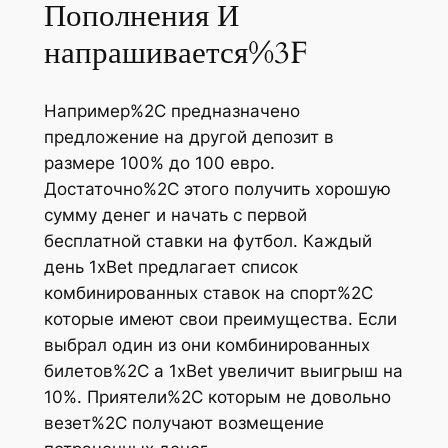
Пополнения И
напрашивается%3F
Например%2C предназначено
предложение на другой депозит в
размере 100% до 100 евро.
Достаточно%2C этого получить хорошую
сумму денег и начать с первой
бесплатной ставки на футбол. Каждый
день 1xBet предлагает список
комбинированных ставок на спорт%2C
которые имеют свои преимущества. Если
выбрал один из они комбинированных
билетов%2C а 1xBet увеличит выигрыш на
10%. Приятели%2C которым не довольно
везет%2C получают возмещение