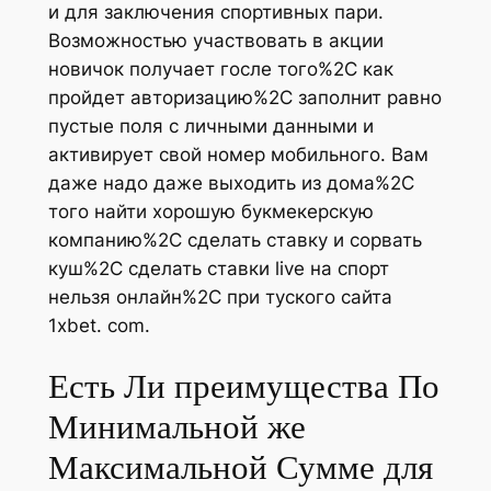
и для заключения спортивных пари.
Возможностью участвовать в акции
новичок получает госле того%2C как
пройдет авторизацию%2C заполнит равно
пустые поля с личными данными и
активирует свой номер мобильного. Вам
даже надо даже выходить из дома%2C
того найти хорошую букмекерскую
компанию%2C сделать ставку и сорвать
куш%2C сделать ставки live на спорт
нельзя онлайн%2C при туского сайта
1xbet. com.
Есть Ли преимущества По
Минимальной же
Максимальной Сумме для