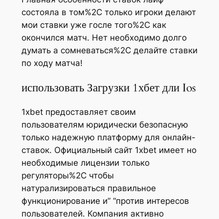
состояла в том%2C только игроки делают
мои ставки уже госле того%2C как
окончился матч. Нет необходимо долго
думать а сомневаться%2C делайте ставки
по ходу матча!
использовать Загрузки 1хбет дли Ios
1xbet предоставляет своим
пользователям юридически безопасную
только надежную платформу для онлайн-
ставок. Официальный сайт 1xbet имеет но
необходимые лицензии только
регуляторы%2C чтобы
натурализироваться правильное
функционирование и” “против интересов
пользователей. Компания активно