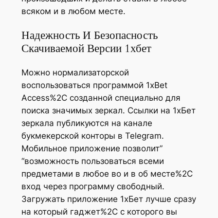
всяком и в любом месте.
Надежность И Безопасность
Скачиваемой Версии 1хбет
Можно нормализаторской
воспользоваться программой 1xBet
Access%2C созданной специально для
поиска значимых зеркал. Ссылки на 1хБет
зеркала публикуются на канале
букмекерской конторы в Telegram.
Мобильное приложение позволит”
“возможность пользоваться всеми
предметами в любое во и в об месте%2C
вход через программу свободный.
Загружать приложение 1xБет лучше сразу
на который гаджет%2C с которого вы