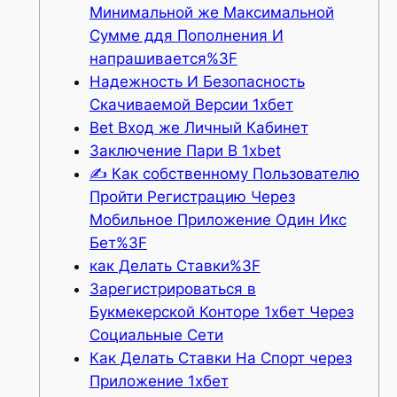
Минимальной же Максимальной
Сумме ддя Пополнения И
напрашивается%3F
Надежность И Безопасность
Скачиваемой Версии 1хбет
Bet Вход же Личный Кабинет
Заключение Пари В 1xbet
✍️ Как собственному Пользователю
Пройти Регистрацию Через
Мобильное Приложение Один Икс
Бет%3F
как Делать Ставки%3F
Зарегистрироваться в
Букмекерской Конторе 1хбет Через
Социальные Сети
Как Делать Ставки На Спорт через
Приложение 1хбет