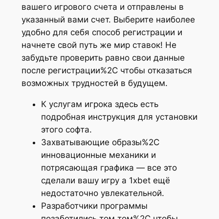
вашего игрового счета и отправлены в
указанный вами счет. Выберите наиболее
удобно для себя способ регистрации и
начнете свой путь же мир ставок! Не
забудьте проверить равно свои данные
после регистрации%2C чтобы отказаться
возможных трудностей в будущем.
К услугам игрока здесь есть
подробная инструкция для установки
этого софта.
Захватывающие образы%2C
инновационные механики и
потрясающая графика — все это
сделали вашу игру а 1xbet ещё
недостаточно увлекательной.
Разработчики программы
позаботились том том%2C чтобы