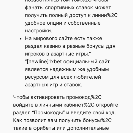
фанаты спортивных ставок может
получить полный доступ к линии%2C
удобное опции и собственные
настройки.
На мирового сайте есть также
раздел казино а разные бонусы ддя
игроков в азартные игры.”
“[newline]1xbet официальный сайт
является надежным же удобным
ресурсом для всех любителей
азартных игр и ставок.
Чтобы активировать промокод%2C
войдите в личными кабинет%2C откройте
раздел “Промокоды” и введите свой код.
Как позволит вам получить бонусы%2C
такие а фрибеты или дополнительные