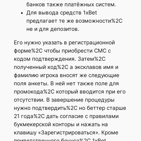
банков также платёжных систем.
Для вывода средств 1xBet
предлагает те же возможности%2C
не и для депозитов.
Его нужно указать в регистрационной
форме%2C чтобы приобрести СМС с
кодом подтверждения. Затем%2C
полученный код%2C а эксклавов имя и
фамилию игрока вносят же следующие
поля анкеты. В ней нет также поле для
промокода%2C который вводится при его
отсутствии. В завершение процедуры
нужно подтвердить%2C но беттер старше
21 года%2C дать согласие с правилами
букмекерской конторы и нажать на
клавишу «Зарегистрироваться». Кроме
приветственного бонуса%2C 1xBet