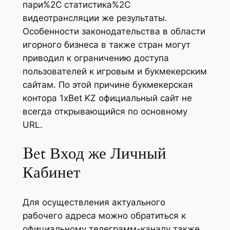
пари%2C статистика%2C
видеотрансляции же результаты.
Особенности законодательства в области
игорного бизнеса в также стран могут
приводил к ограничению доступа
пользователей к игровым и букмекерским
сайтам. По этой причине букмекерская
контора 1xBet KZ официальный сайт не
всегда открывающийся по основному
URL.
Bet Вход же Личный
Кабинет
Для осуществления актуального
рабочего адреса можно обратиться к
официальному телеграмм-каналу также