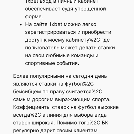
1xbet вход в личный кабинет
обеспечивает судя упрощенной
форме.
На сайте 1xbet можно легко
зарегистрироваться и приобрести
доступ к моему кабинету%2C где
пользователь может делать ставки
на свои любимые команды и
спортивные события.
Более популярными на сегодня день
являются ставки на футбол%2C
бейсибцем по праву считается%2C
самым дорогим выражающим спорта.
Коэффициенты ставок на футбол высокие
всегда%2C а линия для выбора вида
ставок широкая. Помимо того%2C БК
регулярно дарит своим клиентам