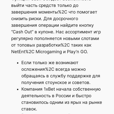
выйти часть средств только до
завершения моменты%2C что помогает
снизить риски. Для досрочного
завершения операции найдите кнопку
“Cash Out” в купоне. Нас ассортимент игр
регулярно пополняется новыми слотами
от топовых разработки%2C таких как
NetEnt%2C Microgaming и Play’n GO.
Если только же возникают
осложения%2C всегда можно
обращаясь в службу поддержке для
получения стоунское и советов.
Компания 1xBet начала собственную
деятельность в России и быстро
становилось одним из ярых на рынке
ставок.