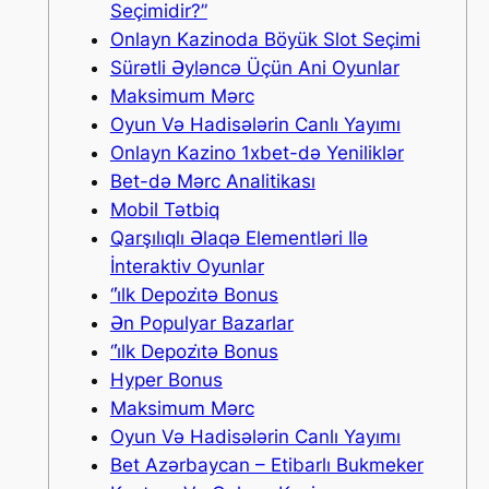
Seçimidir?”
Onlayn Kazinoda Böyük Slot Seçimi
Sürətli Əyləncə Üçün Ani Oyunlar
Maksimum Mərc
Oyun Və Hadisələrin Canlı Yayımı
Onlayn Kazino 1xbet-də Yeniliklər
Bet-də Mərc Analitikası
Mobil Tətbiq
Qarşılıqlı Əlaqə Elementləri Ilə
İnteraktiv Oyunlar
“i̇lk Depozi̇tə Bonus
Ən Populyar Bazarlar
“i̇lk Depozi̇tə Bonus
Hyper Bonus
Maksimum Mərc
Oyun Və Hadisələrin Canlı Yayımı
Bet Azərbaycan – Etibarlı Bukmeker