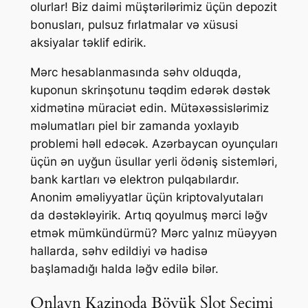
olurlar! Biz daimi müştərilərimiz üçün depozit
bonusları, pulsuz fırlatmalar və xüsusi
aksiyalar təklif edirik.
Mərc hesablanmasında səhv olduqda,
kuponun skrinşotunu təqdim edərək dəstək
xidmətinə müraciət edin. Mütəxəssislərimiz
məlumatları piel bir zamanda yoxlayıb
problemi həll edəcək. Azərbaycan oyunçuları
üçün ən uyğun üsullar yerli ödəniş sistemləri,
bank kartları və elektron pulqabılardır.
Anonim əməliyyatlar üçün kriptovalyutaları
da dəstəkləyirik. Artıq qoyulmuş mərci ləğv
etmək mümkündürmü? Mərc yalnız müəyyən
hallarda, səhv edildiyi və hadisə
başlamadığı halda ləğv edilə bilər.
Onlayn Kazinoda Böyük Slot Seçimi