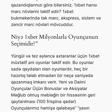
qazandıqlarınızı görə bilərsiniz. 1xbet hansı
mərc növlərini təklif edir? 1xbet
bukmekerində tək mərc, ekspress, sistem və
zəncir mərc növləri mövcuddur.
Niyə 1xbet Milyonlarla Oyunçunun
Seçimidir?”
Yüngül və tez əyləncə axtaranlar üçün 1xbet
müxtəlif ani oyunlar təklif edir. Bu oyunlar
sadə qaydaları olan oyunlardır, heç bir
hazırlıq tələb etmədən bir neçə saniyədə
qazanmaq imkanı verir. Yeni və Daimi
Oyunçular Üçün Bonuslar və Aksiyalar
Məğlub olmuş məbləğin bir hissəsinin geri
qaytarılması (100 frispinə qədər)
Oyunçularımız həmişə qələbəyə” “yaxın