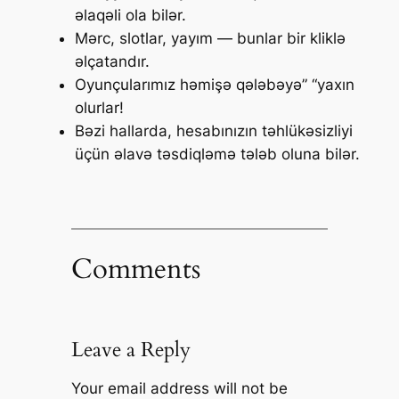
əlaqəli ola bilər.
Mərc, slotlar, yayım — bunlar bir kliklə
əlçatandır.
Oyunçularımız həmişə qələbəyə” “yaxın
olurlar!
Bəzi hallarda, hesabınızın təhlükəsizliyi
üçün əlavə təsdiqləmə tələb oluna bilər.
Comments
Leave a Reply
Your email address will not be