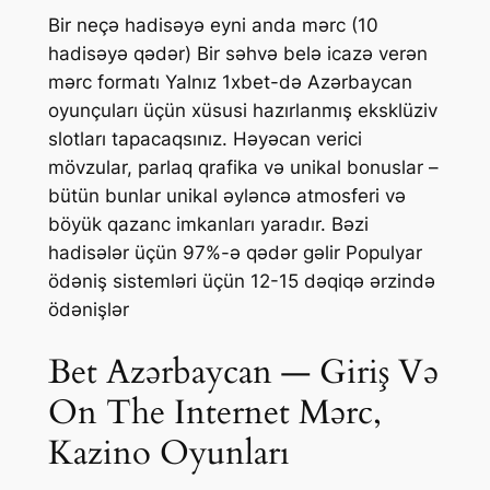
Bir neçə hadisəyə eyni anda mərc (10
hadisəyə qədər) Bir səhvə belə icazə verən
mərc formatı Yalnız 1xbet-də Azərbaycan
oyunçuları üçün xüsusi hazırlanmış eksklüziv
slotları tapacaqsınız. Həyəcan verici
mövzular, parlaq qrafika və unikal bonuslar –
bütün bunlar unikal əyləncə atmosferi və
böyük qazanc imkanları yaradır. Bəzi
hadisələr üçün 97%-ə qədər gəlir Populyar
ödəniş sistemləri üçün 12-15 dəqiqə ərzində
ödənişlər
Bet Azərbaycan — Giriş Və
On The Internet Mərc,
Kazino Oyunları