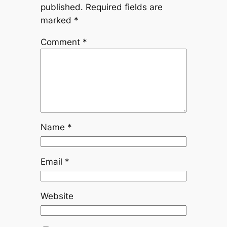
published.
Required fields are
marked
*
Comment
*
Name
*
Email
*
Website