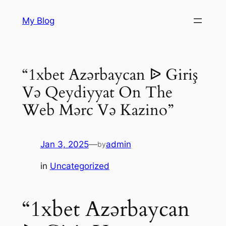
Skip
My Blog
to
content
“1xbet Azərbaycan ᐉ Giriş
Və Qeydiyyat On The
Web Mərc Və Kazino”
Jan 3, 2025
—
admin
by
in
Uncategorized
“1xbet Azərbaycan