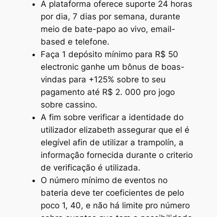
A plataforma oferece suporte 24 horas
por dia, 7 dias por semana, durante
meio de bate-papo ao vivo, email-
based e telefone.
Faça 1 depósito mínimo para R$ 50
electronic ganhe um bônus de boas-
vindas para +125% sobre to seu
pagamento até R$ 2. 000 pro jogo
sobre cassino.
A fim sobre verificar a identidade do
utilizador elizabeth assegurar que el é
elegível afin de utilizar a trampolín, a
informação fornecida durante o criterio
de verificação é utilizada.
O número mínimo de eventos no
bateria deve ter coeficientes de pelo
poco 1, 40, e não há limite pro número