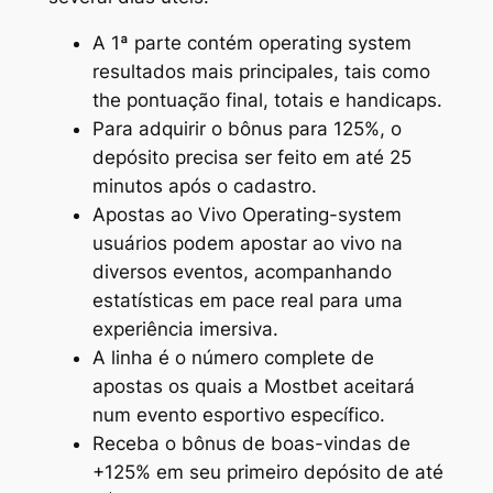
A 1ª parte contém operating system
resultados mais principales, tais como
the pontuação final, totais e handicaps.
Para adquirir o bônus para 125%, o
depósito precisa ser feito em até 25
minutos após o cadastro.
Apostas ao Vivo Operating-system
usuários podem apostar ao vivo na
diversos eventos, acompanhando
estatísticas em pace real para uma
experiência imersiva.
A linha é o número complete de
apostas os quais a Mostbet aceitará
num evento esportivo específico.
Receba o bônus de boas-vindas de
+125% em seu primeiro depósito de até