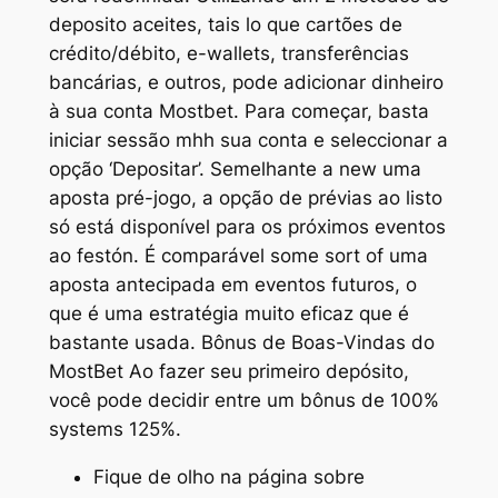
deposito aceites, tais lo que cartões de
crédito/débito, e-wallets, transferências
bancárias, e outros, pode adicionar dinheiro
à sua conta Mostbet. Para começar, basta
iniciar sessão mhh sua conta e seleccionar a
opção ‘Depositar’. Semelhante a new uma
aposta pré-jogo, a opção de prévias ao listo
só está disponível para os próximos eventos
ao festón. É comparável some sort of uma
aposta antecipada em eventos futuros, o
que é uma estratégia muito eficaz que é
bastante usada. Bônus de Boas-Vindas do
MostBet Ao fazer seu primeiro depósito,
você pode decidir entre um bônus de 100%
systems 125%.
Fique de olho na página sobre