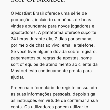
O MostBet Brasil oferece uma série de
promoções, incluindo um bônus de boas-
vindas abundante para novos jogadores e
apostadores. A plataforma oferece suporte
24 horas durante dia, 7 dias por semana,
por meio de chat ao vivo, email e telefone.
Se você tiver alguma dúvida sobre registro,
pagamentos ou regras de apostas, some
sort of equipe de atendimento ao cliente da
Mostbet está continuamente pronta para
ajudar.
Preencha o formulário de registo possuindo
as suas informações pessoais, depois siga
as instruções em virtude de confirmar a sua
conta. Os utilizadores podem utilizar to