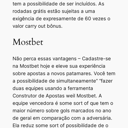
tem a possibilidade de ser incluídos. As
rodadas grátis estão sujeitas a uma
exigência de expresamente de 60 vezes o
valor carry out bônus.
Mostbet
Não perca essas vantagens – Cadastre-se
na Mostbet hoje e eleve sua experiência
sobre apostas a novos patamares. Você tem
a possibilidade de simultaneamente” “fazer
duas equipes usando a ferramenta
Construtor de Apostas weil Mostbet. A
equipe vencedora é some sort of que tem o
maior número sobre gols marcados no ano
de geral em comparação com a adversária.
Ela reduz some sort of possibilidade de o