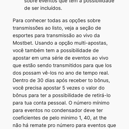
sobre eventos que tem a possibilidade
de ser incluídos.
Para conhecer todas as opções sobre
transmissões ao listo, veja a seção de
esportes para transmissão ao vivo da
Mostbet. Usando a opção multi-apostas,
você também tem a possibilidade de
apostar em uma série de eventos ao vivo
que estão sendo transmitidos para que los
dos possam vê-los no ano de tempo real.
Dentro de 30 dias após receber to bônus,
você precisa apostar 5 vezes o valor do
bônus para ter a possibilidade de retirá-lo
para tua conta pessoal. O número mínimo
para eventos no condensador deve ter
coeficientes de pelo minimo 1, 40, at the
não há remate pro número para eventos que