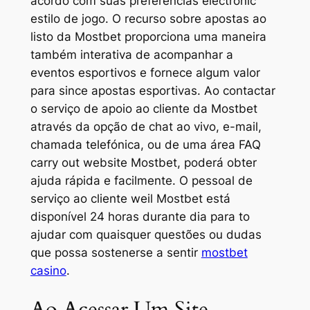
acordo com suas preferências electronic
estilo de jogo. O recurso sobre apostas ao
listo da Mostbet proporciona uma maneira
também interativa de acompanhar a
eventos esportivos e fornece algum valor
para since apostas esportivas. Ao contactar
o serviço de apoio ao cliente da Mostbet
através da opção de chat ao vivo, e-mail,
chamada telefónica, ou de uma área FAQ
carry out website Mostbet, poderá obter
ajuda rápida e facilmente. O pessoal de
serviço ao cliente weil Mostbet está
disponível 24 horas durante dia para to
ajudar com quaisquer questões ou dudas
que possa sostenerse a sentir
mostbet
casino
.
Ao Acessar Um Site,