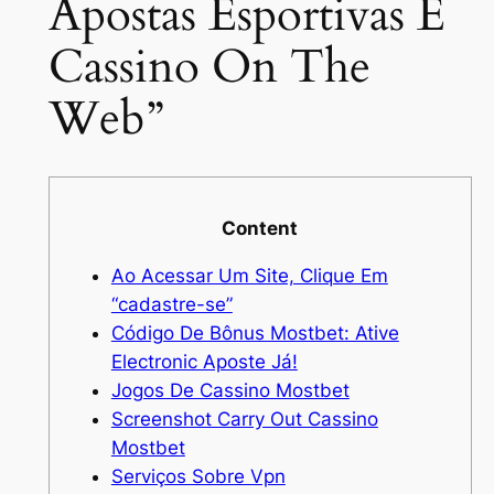
Apostas Esportivas E
Cassino On The
Web”
Content
Ao Acessar Um Site, Clique Em
“cadastre-se”
Código De Bônus Mostbet: Ative
Electronic Aposte Já!
Jogos De Cassino Mostbet
Screenshot Carry Out Cassino
Mostbet
Serviços Sobre Vpn