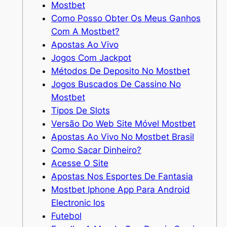
Mostbet
Como Posso Obter Os Meus Ganhos
Com A Mostbet?
Apostas Ao Vivo
Jogos Com Jackpot
Métodos De Deposito No Mostbet
Jogos Buscados De Cassino No
Mostbet
Tipos De Slots
Versão Do Web Site Móvel Mostbet
Apostas Ao Vivo No Mostbet Brasil
Como Sacar Dinheiro?
Acesse O Site
Apostas Nos Esportes De Fantasia
Mostbet Iphone App Para Android
Electronic Ios
Futebol