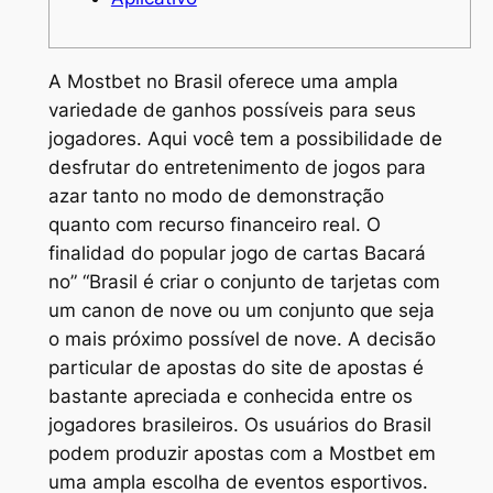
A Mostbet no Brasil oferece uma ampla
variedade de ganhos possíveis para seus
jogadores. Aqui você tem a possibilidade de
desfrutar do entretenimento de jogos para
azar tanto no modo de demonstração
quanto com recurso financeiro real. O
finalidad do popular jogo de cartas Bacará
no” “Brasil é criar o conjunto de tarjetas com
um canon de nove ou um conjunto que seja
o mais próximo possível de nove. A decisão
particular de apostas do site de apostas é
bastante apreciada e conhecida entre os
jogadores brasileiros. Os usuários do Brasil
podem produzir apostas com a Mostbet em
uma ampla escolha de eventos esportivos.