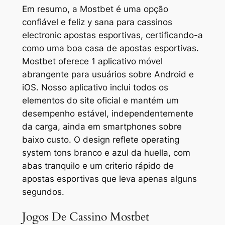
Em resumo, a Mostbet é uma opção
confiável e feliz y sana para cassinos
electronic apostas esportivas, certificando-a
como uma boa casa de apostas esportivas.
Mostbet oferece 1 aplicativo móvel
abrangente para usuários sobre Android e
iOS. Nosso aplicativo inclui todos os
elementos do site oficial e mantém um
desempenho estável, independentemente
da carga, ainda em smartphones sobre
baixo custo. O design reflete operating
system tons branco e azul da huella, com
abas tranquilo e um criterio rápido de
apostas esportivas que leva apenas alguns
segundos.
Jogos De Cassino Mostbet