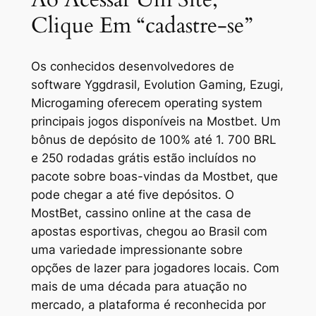
Clique Em “cadastre-se”
Os conhecidos desenvolvedores de
software Yggdrasil, Evolution Gaming, Ezugi,
Microgaming oferecem operating system
principais jogos disponíveis na Mostbet. Um
bônus de depósito de 100% até 1. 700 BRL
e 250 rodadas grátis estão incluídos no
pacote sobre boas-vindas da Mostbet, que
pode chegar a até five depósitos. O
MostBet, cassino online at the casa de
apostas esportivas, chegou ao Brasil com
uma variedade impressionante sobre
opções de lazer para jogadores locais. Com
mais de uma década para atuação no
mercado, a plataforma é reconhecida por