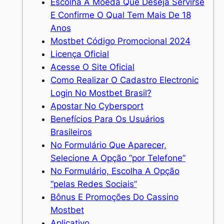
Escolha A Moeda Que Deseja Servirse
E Confirme O Qual Tem Mais De 18
Anos
Mostbet Código Promocional 2024
Licença Oficial
Acesse O Site Oficial
Como Realizar O Cadastro Electronic
Login No Mostbet Brasil?
Apostar No Cybersport
Benefícios Para Os Usuários
Brasileiros
No Formulário Que Aparecer,
Selecione A Opção “por Telefone”
No Formulário, Escolha A Opção
“pelas Redes Sociais”
Bônus E Promoções Do Cassino
Mostbet
Aplicativo