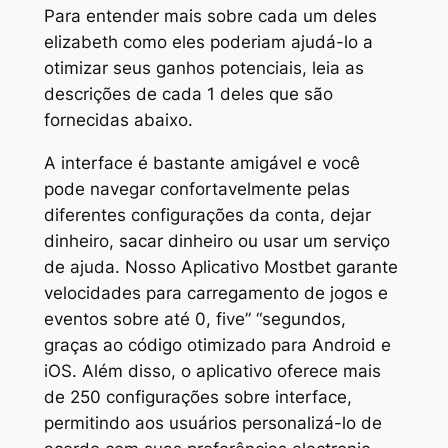
Para entender mais sobre cada um deles
elizabeth como eles poderiam ajudá-lo a
otimizar seus ganhos potenciais, leia as
descrições de cada 1 deles que são
fornecidas abaixo.
A interface é bastante amigável e você
pode navegar confortavelmente pelas
diferentes configurações da conta, dejar
dinheiro, sacar dinheiro ou usar um serviço
de ajuda. Nosso Aplicativo Mostbet garante
velocidades para carregamento de jogos e
eventos sobre até 0, five” “segundos,
graças ao código otimizado para Android e
iOS. Além disso, o aplicativo oferece mais
de 250 configurações sobre interface,
permitindo aos usuários personalizá-lo de