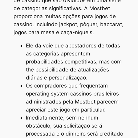
de cassino que são divididos em uma série
de categorias significativas. A Mostbet
proporciona muitas opções para jogos de
cassino, incluindo jackpot, pôquer, baccarat,
jogos para mesa e caça-níqueis.
Ele da voie que apostadores de todas
as categorias apresentem
probabilidades competitivas, mas com
the possibilidade de atualizações
diárias e personalização.
Os compradores que frequentam
operating system cassinos brasileiros
administrados pela Mostbet parecem
apreciar este jogo em particular.
Imediatamente, sem nenhum
obstáculo, sua solicitação será
processada e o dinheiro será creditado