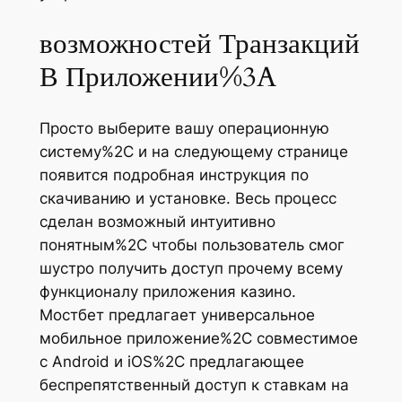
возможностей Транзакций
В Приложении%3A
Просто выберите вашу операционную
систему%2C и на следующему странице
появится подробная инструкция по
скачиванию и установке. Весь процесс
сделан возможный интуитивно
понятным%2C чтобы пользователь смог
шустро получить доступ прочему всему
функционалу приложения казино.
Мостбет предлагает универсальное
мобильное приложение%2C совместимое
с Android и iOS%2C предлагающее
беспрепятственный доступ к ставкам на