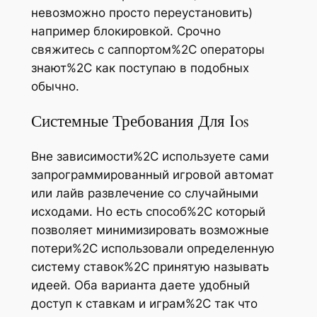
невозможно просто переустановить)
например блокировкой. Срочно
свяжитесь с саппортом%2C операторы
знают%2C как поступаю в подобных
обычно.
Системные Требования Для Ios
Вне зависимости%2C используете сами
запрограммированный игровой автомат
или лайв развлечение со случайными
исходами. Но есть способ%2C который
позволяет минимизировать возможные
потери%2C использовали определенную
систему ставок%2C принятую называть
идеей. Оба варианта даете удобный
доступ к ставкам и играм%2C так что