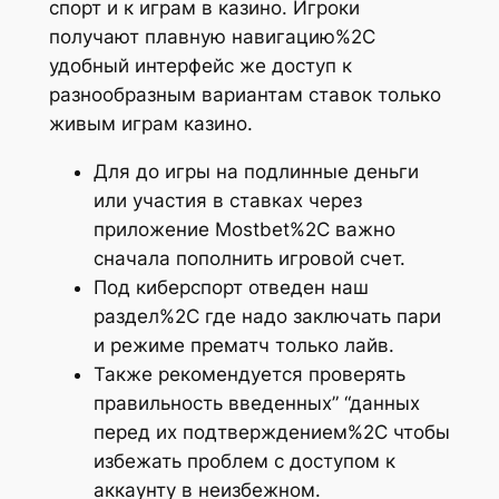
спорт и к играм в казино. Игроки
получают плавную навигацию%2C
удобный интерфейс же доступ к
разнообразным вариантам ставок только
живым играм казино.
Для до игры на подлинные деньги
или участия в ставках через
приложение Mostbet%2C важно
сначала пополнить игровой счет.
Под киберспорт отведен наш
раздел%2C где надо заключать пари
и режиме прематч только лайв.
Также рекомендуется проверять
правильность введенных” “данных
перед их подтверждением%2C чтобы
избежать проблем с доступом к
аккаунту в неизбежном.