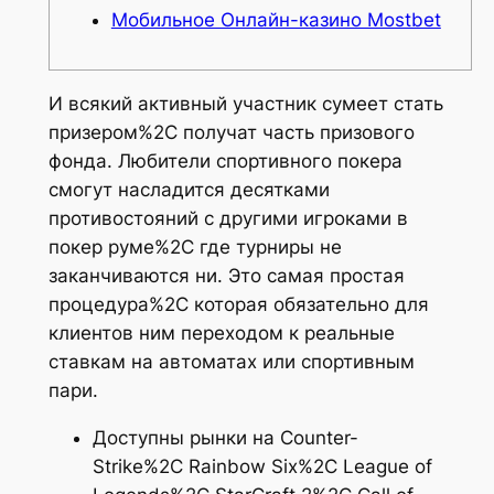
Мобильное Онлайн-казино Mostbet
И всякий активный участник сумеет стать
призером%2C получат часть призового
фонда. Любители спортивного покера
смогут насладится десятками
противостояний с другими игроками в
покер руме%2C где турниры не
заканчиваются ни. Это самая простая
процедура%2C которая обязательно для
клиентов ним переходом к реальные
ставкам на автоматах или спортивным
пари.
Доступны рынки на Counter-
Strike%2C Rainbow Six%2C League of