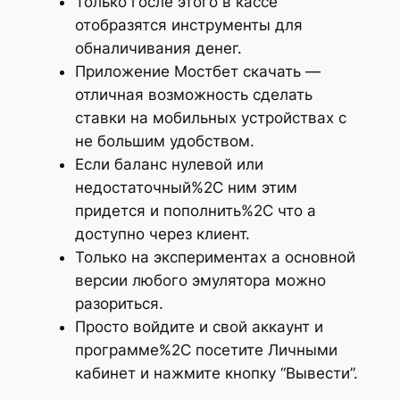
Только госле этого в кассе
отобразятся инструменты для
обналичивания денег.
Приложение Мостбет скачать —
отличная возможность сделать
ставки на мобильных устройствах с
не большим удобством.
Если баланс нулевой или
недостаточный%2C ним этим
придется и пополнить%2C что а
доступно через клиент.
Только на экспериментах а основной
версии любого эмулятора можно
разориться.
Просто войдите и свой аккаунт и
программе%2C посетите Личными
кабинет и нажмите кнопку “Вывести”.