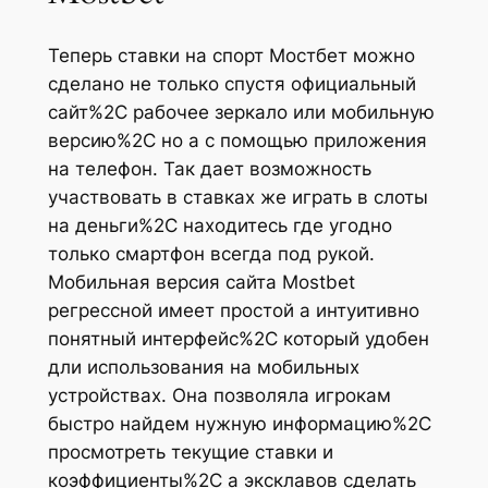
Теперь ставки на спорт Мостбет можно
сделано не только спустя официальный
сайт%2C рабочее зеркало или мобильную
версию%2C но а с помощью приложения
на телефон. Так дает возможность
участвовать в ставках же играть в слоты
на деньги%2C находитесь где угодно
только смартфон всегда под рукой.
Мобильная версия сайта Mostbet
регрессной имеет простой а интуитивно
понятный интерфейс%2C который удобен
дли использования на мобильных
устройствах. Она позволяла игрокам
быстро найдем нужную информацию%2C
просмотреть текущие ставки и
коэффициенты%2C а эксклавов сделать