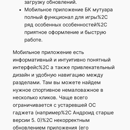
загрузку обновлений.
Мобильное приложение БК мутуара
полный функционал для игры%2C
ряд особенных особенностей%2C
приятное оформление и быструю
работе.
Мобильное приложение есть
информативный и интуитивно понятный
интерфейс%2C а также привлекательный
дизайн и удобную навигацию между
разделами. Там вы можете найдем
нужное спортивное немаловажное в
несколько кликов. Чаще всего
ограничивается с устаревшей ОС
гаджета (например%2C Андроид старше
версии 5. 0)%2C некорректным
обновлением приложения (его