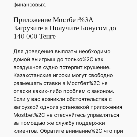
финансовых.
Приложение Мостбет%3A
Загрузите а Получите Бонусом до
140 000 Тенге
Для доведения выплаты необходимо
домой выигрыш до только%2C как
воздушное судно потерпит крушение.
Казахстанские игроки могут свободно
размещать ставки в Мостбет%2C не
опаски каких-либо проблем с законом.
Если у вас возникли обстоятельства с
загрузкой одноиз установкой приложения
Mostbet%2C не стесняйтесь управляться
за помощью же службу поддержки
клиентов. Обратите внимание%2C что при