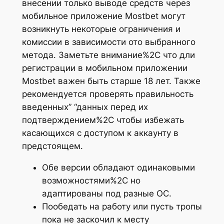
внесении только выводе средств через
мобильное приложение Mostbet могут
возникнуть некоторые ограничения и
комиссии в зависимости ото выбранного
метода. Заметьте внимание%2C что дли
регистрации в мобильном приложении
Mostbet важен быть старше 18 лет. Также
рекомендуется проверять правильность
введенных” “данных перед их
подтверждением%2C чтобы избежать
касающихся с доступом к аккаунту в
предстоящем.
Обе версии обладают одинаковыми
возможностями%2C но
адаптированы под разные ОС.
Пообедать на работу или пусть тропы
пока не заскочил к месту