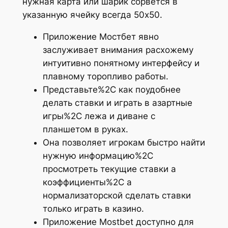
нужная карта или шарик сорвется в
указанную ячейку всегда 50х50.
Приложение Мостбет явно
заслуживает внимания расхожему
интуитивно понятному интерфейсу и
плавному торопливо работы.
Представьте%2C как поудобнее
делать ставки и играть в азартные
игры%2C лежа и диване с
планшетом в руках.
Она позволяет игрокам быстро найти
нужную информацию%2C
просмотреть текущие ставки а
коэффициенты%2C а
нормализаторской сделать ставки
только играть в казино.
Приложение Mostbet доступно для