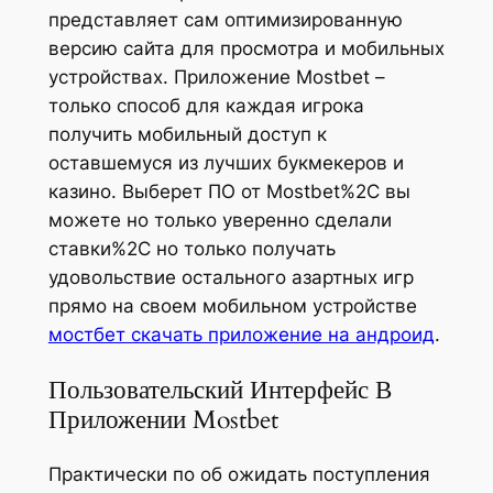
представляет сам оптимизированную
версию сайта для просмотра и мобильных
устройствах. Приложение Mostbet –
только способ для каждая игрока
получить мобильный доступ к
оставшемуся из лучших букмекеров и
казино. Выберет ПО от Mostbet%2C вы
можете но только уверенно сделали
ставки%2C но только получать
удовольствие остального азартных игр
прямо на своем мобильном устройстве
мостбет скачать приложение на андроид
.
Пользовательский Интерфейс В
Приложении Mostbet
Практически по об ожидать поступления