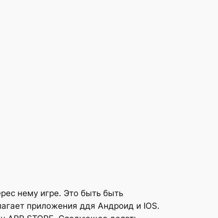
ес нему игре. Это быть быть
агает приложения ддя Андроид и IOS.