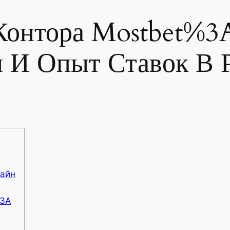
 Контора Mostbet%3
 И Опыт Ставок В 
лайн
%3A