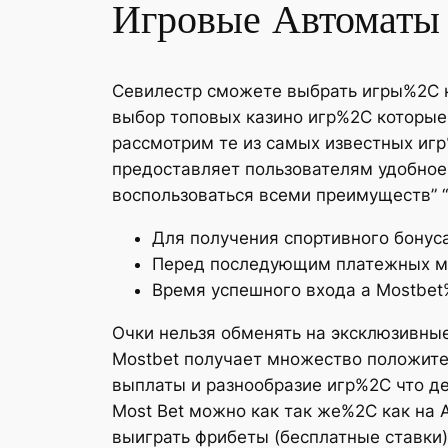
Игровые Автоматы 
Севилестр сможете выбрать игры%2C к
выбор топовых казино игр%2C которые
рассмотрим те из самых известных иг
предоставляет пользователям удобное
воспользоваться всеми преимуществ” 
Для получения спортивного бону
Перед последующим платежных ме
Время успешного входа а Mostbet
Очки нельзя обменять на эксклюзивны
Mostbet получает множество положите
выплаты и разнообразие игр%2C что д
Most Bet можно как так же%2C как на
выиграть фрибеты (бесплатные ставки