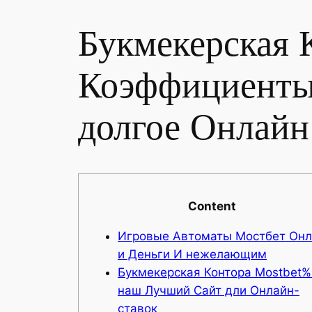
Букмекерская
Коэффициенты
долгое Онлайн
Content
Игровые Автоматы Мостбет Он
и Деньги И нежелающим
Букмекерская Контора Mostbet
наш Лучший Сайт дли Онлайн-
ставок