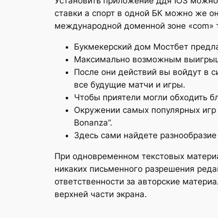
Установить приложение ддя IOS можно
ставки а спорт в одной БК можно же о
международной доменной зоне «com» т
Букмекерский дом Мостбет предлаг
Максимально возможным выигрыше
После они действий вы войдут в 
все будущие матчи и игры.
Чтобы приятели могли обходить б
Окружении самых популярных игр —
Bonanza”.
Здесь сами найдете разнообразие
При одновременном текстовых материал
никаких письменного разрешения реда
ответственности за авторские материа
верхней части экрана.