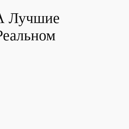
A Лучшие
Реальном