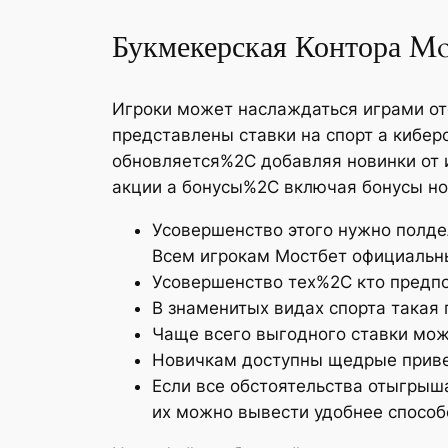
Букмекерская Контора M
Игроки может наслаждаться играми от
представлены ставки на спорт а кибер
обновляется%2C добавляя новинки от 
акции а бонусы%2C включая бонусы но
Усовершенство этого нужно полде
Всем игрокам Мостбет официальн
Усовершенство тех%2C кто предпо
В знаменитых видах спорта такая 
Чаще всего выгодного ставки можн
Новичкам доступны щедрые приве
Если все обстоятельства отыгрыш
их можно вывести удобнее способ