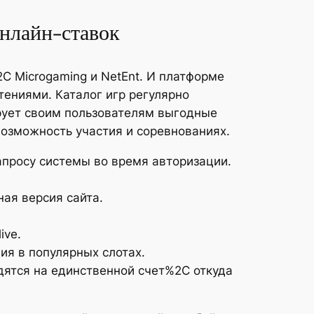
нлайн-ставок
C Microgaming и NetEnt. И платформе
тениями. Каталог игр регулярно
рует своим пользователям выгодные
озможность участия и соревнованиях.
апросу системы во время авторизации.
ая версия сайта.
ive.
я в популярных слотах.
дятся на единственной счет%2C откуда