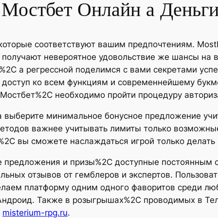
Мостбет Онлайн а Деньги
оторые соответствуют вашим предпочтениям. Mostb
 получают невероятное удовольствие же шансы на 
р%2C а регрессной поделимся с вами секретами усп
 доступ ко всем функциям и современнейшему букм
“Мостбет%2C необходимо пройти процедуру авториз
са выберите минимальное бонусное предложение уч
тодов важнее учитывать лимиты только возможные
%2C вы сможете наслаждаться игрой только делать 
е предложения и призы%2C доступные постоянным 
льных отзывов от гемблеров и экспертов. Пользов
елаем платформу одним одного фаворитов среди люб
 Андроид. Также в розыгрышах%2C проводимых в Т
)
misterium-rpg.ru
.