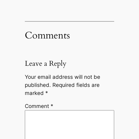
Comments
Leave a Reply
Your email address will not be
published.
Required fields are
marked
*
Comment
*