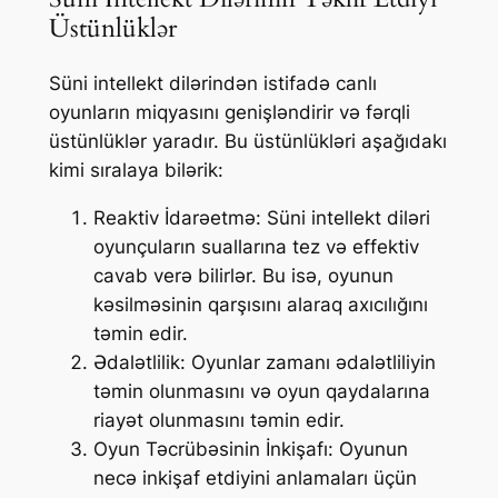
Üstünlüklər
Süni intellekt dilərindən istifadə canlı
oyunların miqyasını genişləndirir və fərqli
üstünlüklər yaradır. Bu üstünlükləri aşağıdakı
kimi sıralaya bilərik:
Reaktiv İdarəetmə: Süni intellekt diləri
oyunçuların suallarına tez və effektiv
cavab verə bilirlər. Bu isə, oyunun
kəsilməsinin qarşısını alaraq axıcılığını
təmin edir.
Ədalətlilik: Oyunlar zamanı ədalətliliyin
təmin olunmasını və oyun qaydalarına
riayət olunmasını təmin edir.
Oyun Təcrübəsinin İnkişafı: Oyunun
necə inkişaf etdiyini anlamaları üçün