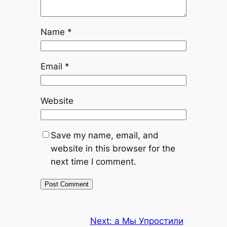
Name
*
Email
*
Website
Save my name, email, and
website in this browser for the
next time I comment.
Next:
а Мы Упростили