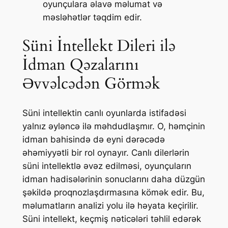
oyunçulara əlavə məlumat və
məsləhətlər təqdim edir.
Süni İntellekt Dileri ilə
İdman Qəzalarını
Əvvəlcədən Görmək
Süni intellektin canlı oyunlarda istifadəsi
yalnız əyləncə ilə məhdudlaşmır. O, həmçinin
idman bahisində də eyni dərəcədə
əhəmiyyətli bir rol oynayır. Canlı dilerlərin
süni intellektlə əvəz edilməsi, oyunçuların
idman hadisələrinin sonuclarını daha düzgün
şəkildə proqnozlaşdırmasına kömək edir. Bu,
məlumatların analizi yolu ilə həyata keçirilir.
Süni intellekt, keçmiş nəticələri təhlil edərək