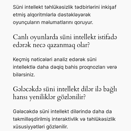
Süni intellekt təhlükəsizlik tədbirlərini inkişaf
etmiş alqoritmlərlə dəstəkləyərək
oyunçuların məlumatlarını qoruyur.
Canlı oyunlarda süni intellekt istifadə
edərək necə qazanmaq olar?
Keçmiş nəticələri analiz edərək süni
intellektlə daha dəqiq bahis proqnozları verə
bilərsiniz.
Gələcəkdə süni intellekt dilər ilə bağlı
hansı yeniliklər gözlənilir?
Gələcəkdə süni intellekt dilərində daha da
təkmilləşdirilmiş interaktivlik və təhlükəsizlik
xüsusiyyətləri gözlənilir.