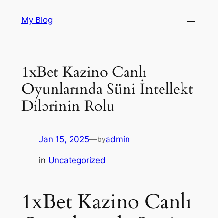
Skip
My Blog
to
content
1xBet Kazino Canlı
Oyunlarında Süni İntellekt
Dilərinin Rolu
Jan 15, 2025
—
admin
by
in
Uncategorized
1xBet Kazino Canlı