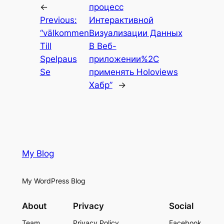
←
процесс
Previous:
Интерактивной
“välkommen
Визуализации Данных
Till
В Веб-
Spelpaus
приложении%2C
Se
применять Holoviews
Хабр”
→
My Blog
My WordPress Blog
About
Privacy
Social
Team
Privacy Policy
Facebook