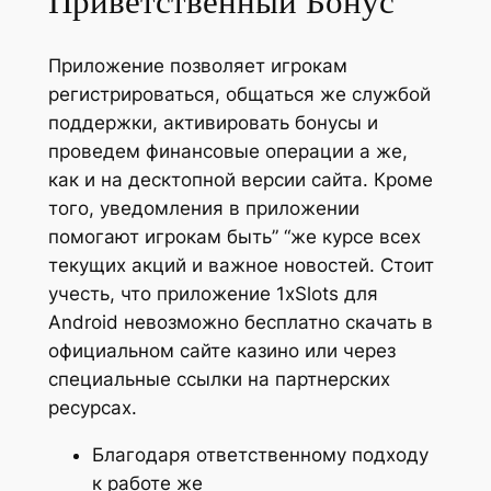
Приветственный Бонус
Приложение позволяет игрокам
регистрироваться, общаться же службой
поддержки, активировать бонусы и
проведем финансовые операции а же,
как и на десктопной версии сайта. Кроме
того, уведомления в приложении
помогают игрокам быть” “же курсе всех
текущих акций и важное новостей. Стоит
учесть, что приложение 1xSlots для
Android невозможно бесплатно скачать в
официальном сайте казино или через
специальные ссылки на партнерских
ресурсах.
Благодаря ответственному подходу
к работе же