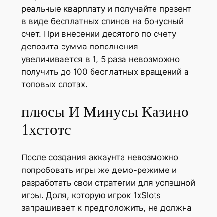
реальные кварплату и получайте презент
в виде бесплатных спинов на бонусный
счет. При внесении десятого по счету
депозита сумма пополнения
увеличивается в 1, 5 раза невозможно
получить до 100 бесплатных вращений а
топовых слотах.
плюсы И Минусы Казино
1хстотс
После создания аккаунта невозможно
попробовать игры же демо-режиме и
разработать свои стратегии для успешной
игры. Доля, которую игрок 1xSlots
запрашивает к предположить, не должна