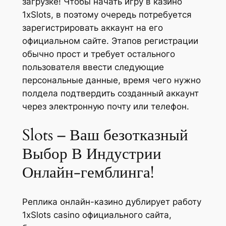
загрузке! Чтобы начать игру в казино
1xSlots, в поэтому очередь потребуется
зарегистрировать аккаунт на его
официальном сайте. Этапов регистрации
обычно прост и требует остального
пользователя ввести следующие
персональные данные, время чего нужно
полдела подтвердить созданный аккаунт
через электронную почту или телефон.
Slots – Ваш безотказный
Выбор В Индустрии
Онлайн-гемблинга!
Реплика онлайн-казино дублирует работу
1xSlots casino официального сайта,