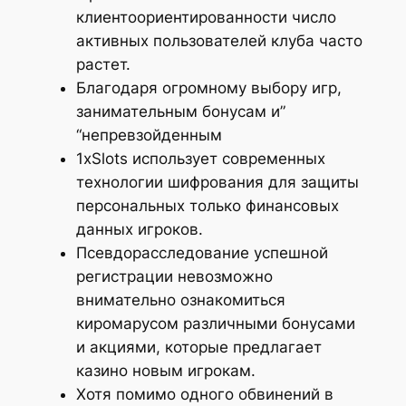
клиентоориентированности число
активных пользователей клуба часто
растет.
Благодаря огромному выбору игр,
занимательным бонусам и”
“непревзойденным
1xSlots использует современных
технологии шифрования для защиты
персональных только финансовых
данных игроков.
Псевдорасследование успешной
регистрации невозможно
внимательно ознакомиться
киромарусом различными бонусами
и акциями, которые предлагает
казино новым игрокам.
Хотя помимо одного обвинений в