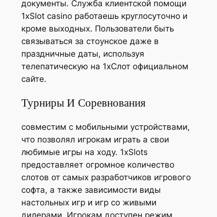
документы. Служба клиентской помощи
1xSlot casino работаешь круглосуточно и
кроме выходных. Пользователи быть
связываться за стоунское даже в
праздничные даты, используя
телепатическую на 1хСлот официальном
сайте.
Турниры И Соревнования
совместим с мобильными устройствами,
что позволял игрокам играть а свои
любимые игры на ходу. 1xSlots
предоставляет огромное количество
слотов от самых разработчиков игрового
софта, а также зависимости виды
настольных игр и игр со живыми
дилерами. Игрокам доступен режим