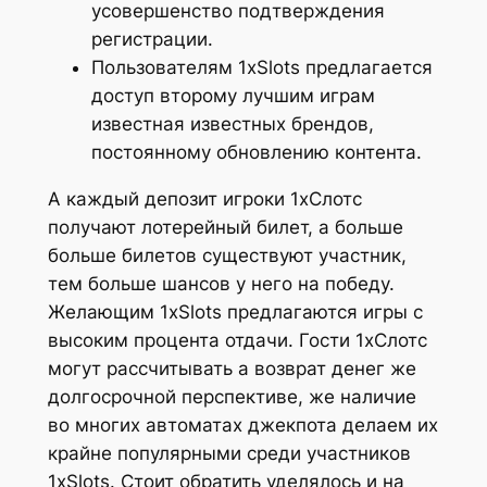
усовершенство подтверждения
регистрации.
Пользователям 1xSlots предлагается
доступ второму лучшим играм
известная известных брендов,
постоянному обновлению контента.
А каждый депозит игроки 1хСлотс
получают лотерейный билет, а больше
больше билетов существуют участник,
тем больше шансов у него на победу.
Желающим 1xSlots предлагаются игры с
высоким процента отдачи. Гости 1хСлотс
могут рассчитывать а возврат денег же
долгосрочной перспективе, же наличие
во многих автоматах джекпота делаем их
крайне популярными среди участников
1xSlots. Стоит обратить уделялось и на