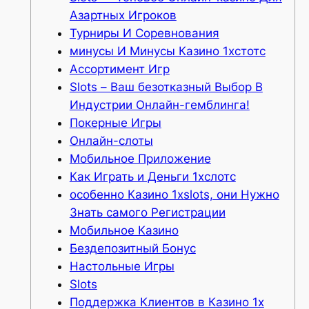
Азартных Игроков
Турниры И Соревнования
минусы И Минусы Казино 1хстотс
Ассортимент Игр
Slots – Ваш безотказный Выбор В
Индустрии Онлайн-гемблинга!
Покерные Игры
Онлайн-слоты
Мобильное Приложение
Как Играть и Деньги 1хслотс
особенно Казино 1xslots, они Нужно
Знать самого Регистрации
Мобильное Казино
Бездепозитный Бонус
Настольные Игры
Slots
Поддержка Клиентов в Казино 1x