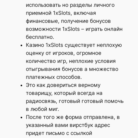
использовать но разделы личного
приемной 1xSlots, включая
финансовые, получение бонусов
возможности 1xSlots – играть онлайн
бесплатно.
Казино 1xSlots существует неплохую
оценку от игроков, огромное
количество игр, неплохие условия
отыгрывания бонусов а множество
платежных способов.
Это как довериться верному
товарищу, который всегда на
радиосвязь, готовый готовый помочь
в любой миг.
После того же форма отправлена, в
указанный вами вирстбук адрес
придет письмо с ссылкой