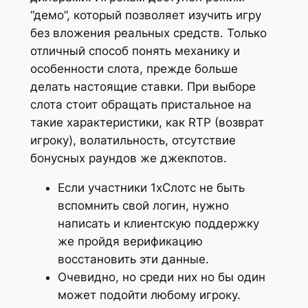
“демо”, который позволяет изучить игру
без вложения реальных средств. Только
отличный способ понять механику и
особенности слота, прежде больше
делать настоящие ставки. При выборе
слота стоит обращать пристальное на
такие характеристики, как RTP (возврат
игроку), волатильность, отсутствие
бонусных раундов же джекпотов.
Если участники 1хСлотс не быть
вспомнить свой логин, нужно
написать и клиентскую поддержку
же пройдя верификацию
восстановить эти данные.
Очевидно, но среди них но бы один
может подойти любому игроку.