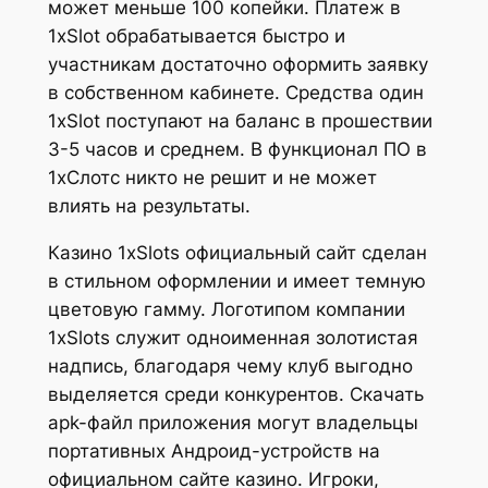
может меньше 100 копейки. Платеж в
1xSlot обрабатывается быстро и
участникам достаточно оформить заявку
в собственном кабинете. Средства один
1xSlot поступают на баланс в прошествии
3-5 часов и среднем. В функционал ПО в
1хСлотс никто не решит и не может
влиять на результаты.
Казино 1xSlots официальный сайт сделан
в стильном оформлении и имеет темную
цветовую гамму. Логотипом компании
1xSlots служит одноименная золотистая
надпись, благодаря чему клуб выгодно
выделяется среди конкурентов. Скачать
apk-файл приложения могут владельцы
портативных Андроид-устройств на
официальном сайте казино. Игроки,