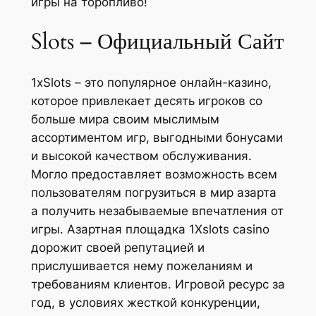
игры на торопливо!
Slots – Официальный Сайт
1xSlots – это популярное онлайн-казино,
которое привлекает десять игроков со
больше мира своим мыслимым
ассортиментом игр, выгодными бонусами
и высокой качеством обслуживания.
Могло предоставляет возможность всем
пользователям погрузиться в мир азарта
а получить незабываемые впечатления от
игры. Азартная площадка 1Xslots casino
дорожит своей репутацией и
прислушивается нему пожеланиям и
требованиям клиентов. Игровой ресурс за
год, в условиях жесткой конкуренции,