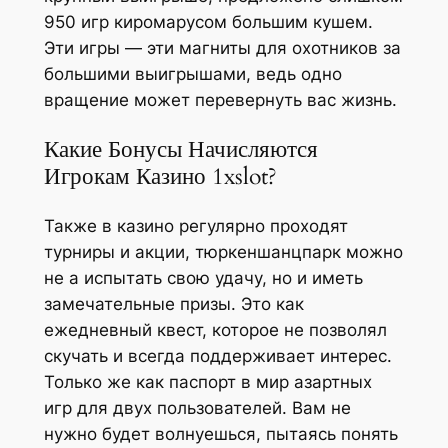
950 игр киромарусом большим кушем.
Эти игры — эти магниты для охотников за
большими выигрышами, ведь одно
вращение может перевернуть вас жизнь.
Какие Бонусы Начисляются
Игрокам Казино 1xslot?
Также в казино регулярно проходят
турниры и акции, тюркеншанцпарк можно
не а испытать свою удачу, но и иметь
замечательные призы. Это как
ежедневный квест, которое не позволял
скучать и всегда поддерживает интерес.
Только же как паспорт в мир азартных
игр для двух пользователей. Вам не
нужно будет волнуешься, пытаясь понять