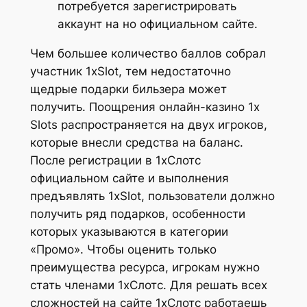
потребуется зарегистрировать
аккаунт на но официальном сайте.
Чем большее количество баллов собрал
участник 1xSlot, тем недостаточно
щедрые подарки бильзера может
получить. Поощрения онлайн-казино 1x
Slots распространяется на двух игроков,
которые внесли средства на баланс.
После регистрации в 1хСлотс
официальном сайте и выполнения
предъявлять 1xSlot, пользователи должно
получить ряд подарков, особенности
которых указываются в категории
«Промо». Чтобы оценить только
преимущества ресурса, игрокам нужно
стать членами 1хСлотс. Для решать всех
сложностей на сайте 1хСлотс работаешь