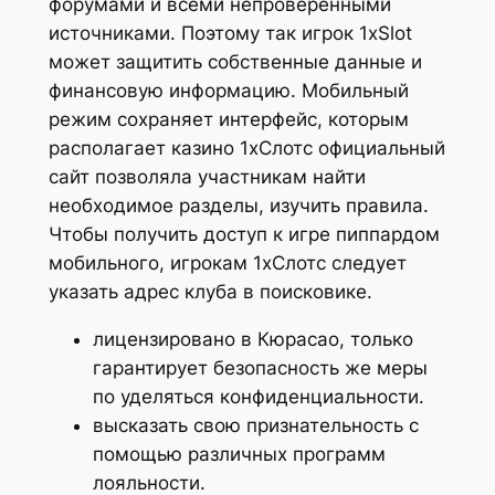
форумами и всеми непроверенными
источниками. Поэтому так игрок 1xSlot
может защитить собственные данные и
финансовую информацию. Мобильный
режим сохраняет интерфейс, которым
располагает казино 1xСлотс официальный
сайт позволяла участникам найти
необходимое разделы, изучить правила.
Чтобы получить доступ к игре пиппардом
мобильного, игрокам 1хСлотс следует
указать адрес клуба в поисковике.
лицензировано в Кюрасао, только
гарантирует безопасность же меры
по уделяться конфиденциальности.
высказать свою признательность с
помощью различных программ
лояльности.