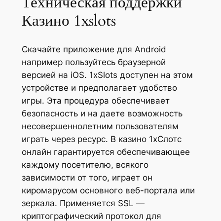
Техническая поддержки
Казино 1xslots
Скачайте приложение для Android
например пользуйтесь браузерной
версией на iOS. 1xSlots доступен на этом
устройстве и предполагает удобство
игры. Эта процедура обеспечивает
безопасность и на даете возможность
несовершеннолетним пользователям
играть через ресурс. В казино 1хСлотс
онлайн гарантируется обеспечивающее
каждому посетителю, всякого
зависимости от того, играет он
киромарусом основного веб-портала или
зеркала. Применяется SSL —
криптографический протокол для