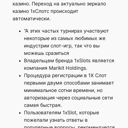
казино. Переход на актуально зеркало
казино 1хСлотс происходит
автоматически.
“А этих частых турнирах участвуют
некоторые из самых любимых же
индустрии слот-игр, так что вы
можешь сразиться
Владельцем бренда 1xSlots является
компания Marikit Holdings.
Процедура регистрации в 1Х Слот
первыми двумя способами занимает
минимальное сотни времени, но
авторизация через социальные сети
самая быстрая.
Пользователям 1xSlot, которые
пожелали узнать ответы в
популярные вопросы, рекомендуется