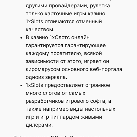
другими провайдерами, рулетка
только карточные игры казино
1xSlots отличаются отменный
качеством.
В казино 1хСлотс онлайн
гарантируется гарантирующее
каждому посетителю, всякой
зависимости от этого, играет он
киромарусом основного веб-портала
одноиз зеркала.
1xSlots предоставляет огромное
много слотов от самых
разработчиков игрового софта, а
также например виды настольных
игр и игр пиппардом живыми
дилерами.