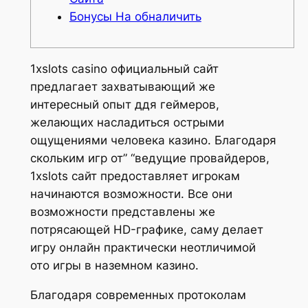
Бонусы На обналичить
1xslots casino официальный сайт
предлагает захватывающий же
интересный опыт ддя геймеров,
желающих насладиться острыми
ощущениями человека казино. Благодаря
скольким игр от” “ведущие провайдеров,
1xslots сайт предоставляет игрокам
начинаются возможности. Все они
возможности представлены же
потрясающей HD-графике, саму делает
игру онлайн практически неотличимой
ото игры в наземном казино.
Благодаря современных протоколам