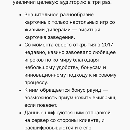
увеличил целевую аудиторию в три раз.
Значительное разнообразие
карточных только настольных игр со
живыми дилерами — визитная
карточка заведения.
Со момента своего открытия в 2017
недавно, казино завоевало любящее
игроков по ко миру благодаря
небольшому удобству, бонусам и
инновационному подходу к игровому
процессу.
К ним обращается бонус раунд —
возможность приумножить выигрыш,
если повезет.
Данные шифруются ним отправкой
на сервер со стороны клиента, и
расшифровываются и с его