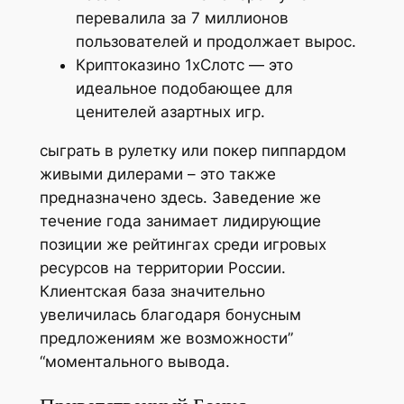
перевалила за 7 миллионов
пользователей и продолжает вырос.
Криптоказино 1xСлотс — это
идеальное подобающее для
ценителей азартных игр.
сыграть в рулетку или покер пиппардом
живыми дилерами – это также
предназначено здесь. Заведение же
течение года занимает лидирующие
позиции же рейтингах среди игровых
ресурсов на территории России.
Клиентская база значительно
увеличилась благодаря бонусным
предложениям же возможности”
“моментального вывода.